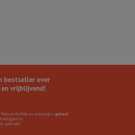
n bestseller over
en vrijblijvend!
r Warren Buffett en ontvangt u
geheel
nbeleggen.nl.
n gebruikt.