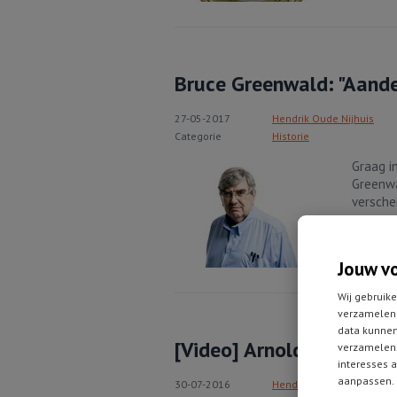
Bruce Greenwald: "Aandel
27-05-2017
Hendrik Oude Nijhuis
Categorie
Historie
Graag i
Greenwa
versche
Lees vo
Jouw v
Wij gebruike
verzamelen 
data kunnen
[Video] Arnold van den B
verzamelen.
interesses a
aanpassen. 
30-07-2016
Hendrik Oude Nijhuis