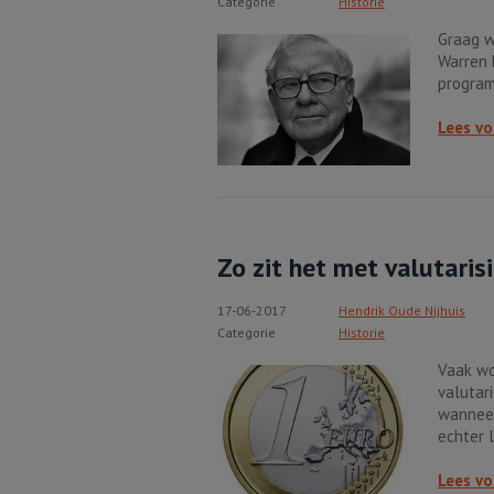
Categorie
Historie
Graag w
Warren 
progra
Lees vo
Zo zit het met valutaris
17-06-2017
Hendrik Oude Nijhuis
Categorie
Historie
Vaak wo
valutar
wanneer
echter l
Lees vo