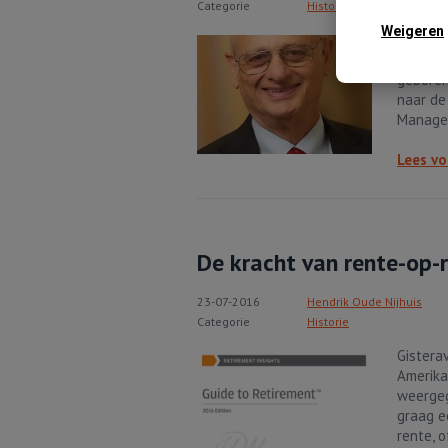
Categorie
Historie
Weigeren
Onlangs
lezing 
geboren
naar de
Managem
Lees vo
De kracht van rente-op-
23-07-2016
Hendrik Oude Nijhuis
Categorie
Historie
Gistera
Amerika
weergeg
graag e
rente, 