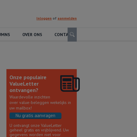
Inloggen
of
aanmelden
Zoeken
UMNS
OVER ONS
CONTACT
Onze populaire
ValueLetter
ontvangen?
Waardevolle inzichten
over value-beleggen wekelijks in
uw mailbox!
Nu gratis aanvragen
U ontvangt onze ValueLetter
geheel gratis en vrijblijvend. Uw
gegevens worden niet voor