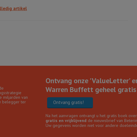
lledig artikel
Ontvang onze 'ValueLetter' e
Warren Buffett geheel gratis 
de
gsstrategie
e miljarden van
e belegger ter
Ontvang gratis!
Na het aanvragen ontvangt u het gratis boek ove
gratis en vrijblijvend
de nieuwsbrief van Beteri
Uw gegevens worden niet voor andere doeleinde