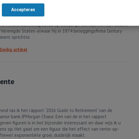
Accepteren
 hield value investor Arnold van den Berg een interessante
voor medewerkers van Google. Arnold van den Berg, in 1939
 in Amsterdam, emigreerde op tienjarige leeftijd met zijn ouders
 Verenigde Staten alwaar hij in 1974 beleggingsfirma Century
ent oprichtte.
lledig artikel
rente
vond las ik het rapport '2016 Guide to Retirement' van de
anse bank JPMorgan Chase. Een van de in het rapport
even figuren is in het bijzonder interessant en daar wijs ik u
ens op. Het gaat om een figuur die het effect van rente-op-
oftewel exponentiële groei, duidelijk maakt.