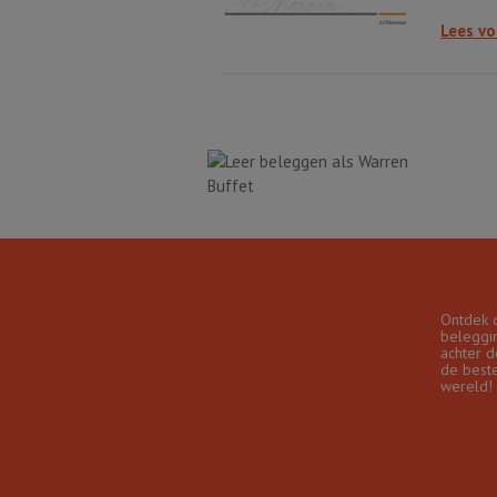
Lees vo
Ontdek 
beleggin
achter d
de best
wereld!