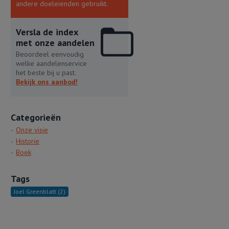
andere doeleienden gebruikt.
Versla de index
met onze aandelen
Beoordeel eenvoudig
welke aandelenservice
het beste bij u past.
Bekijk ons aanbod!
Categorieën
Onze visie
Historie
Boek
Tags
Joel Greenblatt
(2)