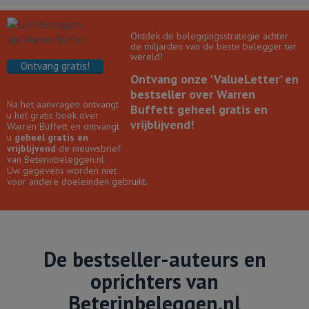
Ontdek de beleggingsstrategie achter
de miljarden van de beste belegger ter
wereld!
Ontvang gratis!
Ontvang onze 'ValueLetter' en
bestseller over Warren
Na het aanvragen ontvangt
Buffett geheel gratis en
u het gratis boek over
vrijblijvend!
Warren Buffett en ontvangt
u
geheel gratis en
vrijblijvend
de nieuwsbrief
van Beterinbeleggen.nl.
Uw gegevens worden niet
voor andere doeleinden gebruikt.
De bestseller-auteurs en
oprichters van
Beterinbeleggen.nl