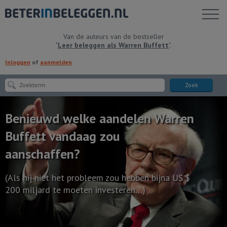
Toon
menu
Van de auteurs van de bestseller
"
Leer beleggen als Warren Buffett
".
Inloggen
of
aanmelden
Zoek
Benieuwd welke aandelen Warren
Buffett vandaag zou
aanschaffen?
(Als hij niet het probleem zou hebben bijna US $
200 miljard te moeten investeren…)