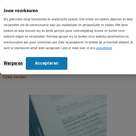
Jouw voorkeuren
Aandelen 2026
Wij gebruiken altijd functionele en analytische cookies. Ook willen we cookies plaatsen en data
verzamelen om de communicatie naar jou makkelijker en persoonlijker te maken. Met deze
cookies en data kunnen wij en derde partijen jouw internetgedrag binnen en buiten onze
Onze jaarlijkse aandelengids. Ieder jaar rond de jaarwisseling
website volgen en verzamelen. Hiermee passen wij en derden onze website, advertenties en
publiceren we een speciale gids met een selectie van acht kansrijke
communicatie aan jouw interesses aan. Door op ‘accepteren’ te klikken ga je hiermee akkoord. Je
aandelen voor het nieuwe beursjaar. Deze aandelen betreffen enkele
kunt je voorkeuren altijd weer aanpassen. Lees er meer over in ons
cookiebeleid
.
van de meest kansrijke aandelen die we in het voorbije beursjaar zelf
zijn tegengekomen. In ‘Aandelen 2026’ wordt van elk van de
Weigeren
Accepteren
geselecteerde aandelen een heldere analyse gegeven.
Lees verder