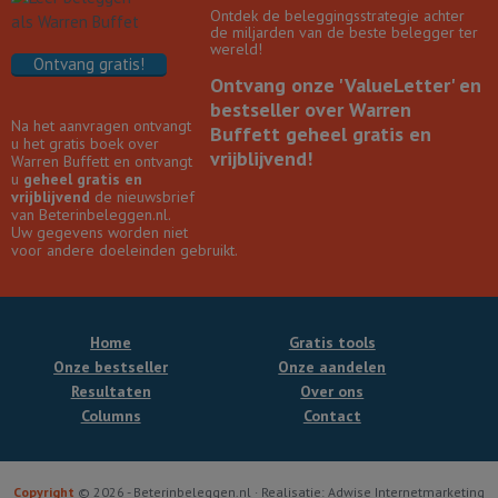
Ontdek de beleggingsstrategie achter
de miljarden van de beste belegger ter
wereld!
Ontvang gratis!
Ontvang onze 'ValueLetter' en
bestseller over Warren
Na het aanvragen ontvangt
Buffett geheel gratis en
u het gratis boek over
vrijblijvend!
Warren Buffett en ontvangt
u
geheel gratis en
vrijblijvend
de nieuwsbrief
van Beterinbeleggen.nl.
Uw gegevens worden niet
voor andere doeleinden gebruikt.
Home
Gratis tools
Onze bestseller
Onze aandelen
Resultaten
Over ons
Columns
Contact
Copyright
© 2026 - Beterinbeleggen.nl · Realisatie: Adwise Internetmarketing