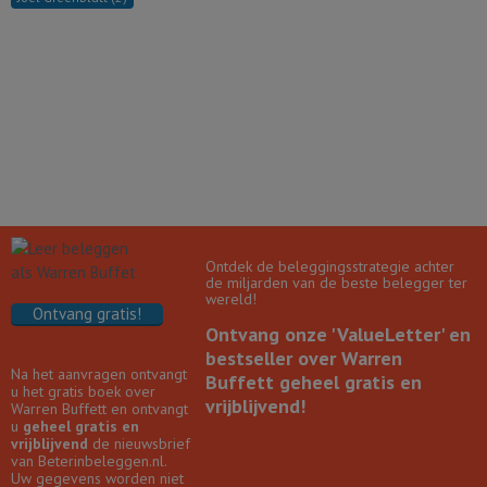
Ontdek de beleggingsstrategie achter
de miljarden van de beste belegger ter
wereld!
Ontvang gratis!
Ontvang onze 'ValueLetter' en
bestseller over Warren
Na het aanvragen ontvangt
Buffett geheel gratis en
u het gratis boek over
vrijblijvend!
Warren Buffett en ontvangt
u
geheel gratis en
vrijblijvend
de nieuwsbrief
van Beterinbeleggen.nl.
Uw gegevens worden niet