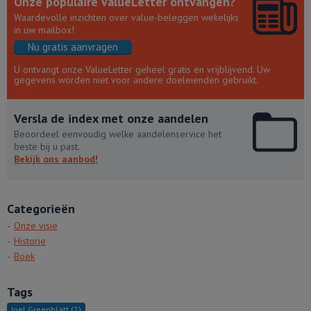
Onze populaire ValueLetter ontvangen?
Waardevolle inzichten over value-beleggen wekelijks
in uw mailbox!
Nu gratis aanvragen
U ontvangt onze ValueLetter geheel gratis en vrijblijvend. Uw
gegevens worden niet voor andere doeleienden gebruikt.
Versla de index met onze aandelen
Beoordeel eenvoudig welke aandelenservice het
beste bij u past.
Bekijk ons aanbod!
Categorieën
Onze visie
Historie
Boek
Tags
Joel Greenblatt
(2)