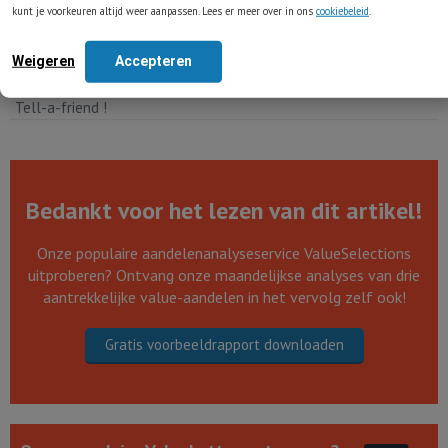
kunt je voorkeuren altijd weer aanpassen. Lees er meer over in ons
cookiebeleid
.
Weigeren
Accepteren
Tell-a-friend !
Bedankt voor het lezen van dit artikel!
Onze populaire aandelenanalyseservice ValueSelections
uitproberen? Ontvang onze maandelijkse analyses van drie
aantrekkelijke value-aandelen in het vervolg zelf ook!
Gratis voorbeeldrapport downloaden