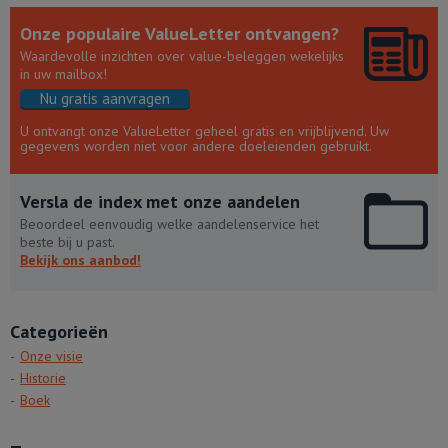
Onze populaire ValueLetter ontvangen?
Waardevolle inzichten over value-beleggen wekelijks
in uw mailbox!
Nu gratis aanvragen
U ontvangt onze ValueLetter geheel gratis en vrijblijvend. Uw
gegevens worden niet voor andere doeleienden gebruikt.
Versla de index met onze aandelen
Beoordeel eenvoudig welke aandelenservice het
beste bij u past.
Bekijk ons aanbod!
Categorieën
Onze visie
Historie
Boek