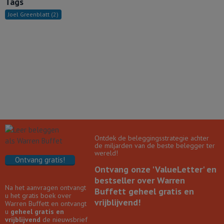
Tags
Joel Greenblatt
(2)
Ontdek de beleggingsstrategie achter
de miljarden van de beste belegger ter
wereld!
Ontvang gratis!
Ontvang onze 'ValueLetter' en
bestseller over Warren
Na het aanvragen ontvangt
Buffett geheel gratis en
u het gratis boek over
vrijblijvend!
Warren Buffett en ontvangt
u
geheel gratis en
vrijblijvend
de nieuwsbrief