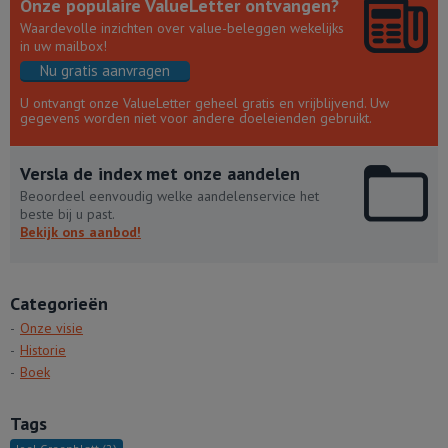
Onze populaire ValueLetter ontvangen?
Waardevolle inzichten over value-beleggen wekelijks
in uw mailbox!
Nu gratis aanvragen
U ontvangt onze ValueLetter geheel gratis en vrijblijvend. Uw
gegevens worden niet voor andere doeleienden gebruikt.
Versla de index met onze aandelen
Beoordeel eenvoudig welke aandelenservice het
beste bij u past.
Bekijk ons aanbod!
Categorieën
Onze visie
Historie
Boek
Tags