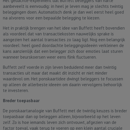
Het gedachte-experiment dat Buffett beleggers van harte
aanbeveelt is eenvoudig: in heel je leven mag je slechts twintig
beleggingen doen. Automatisch denk je dan wel eerst heel goed
na alvorens voor een bepaalde belegging te kiezen.
Het in praktijk brengen van het idee van Buffett heeft bovendien
als voordeel dat van transactiekosten nauwelijks sprake is
aangezien het aantal transacties zo laag ligt. Nog een belangrijk
voordeel: heel goed doordachte beleggingsideeën verkleinen de
kans aanzienlijk dat een belegger zich door emoties laat sturen
wanneer beurskoersen weer eens flink fluctueren.
Buffett zelf voerde in zijn leven beduidend meer dan twintig
transacties uit maar dat maakt dit inzicht er niet minder
waardevol om. Het ponskaartidee dwingt beleggers te focussen
op alleen de allerbeste ideeën om daarin vervolgens behoorlijk
te investeren.
Breder toepasbaar
De ponskaartanalogie van Buffett met de twintig keuzes is breder
toepasbaar dan op beleggen alleen, bijvoorbeeld op het leven
zelf. Zo is hoe iemands leven zich ontvouwt, afgezien van de
factor toeval, vaak terug te voeren op een klein aantal cruciale