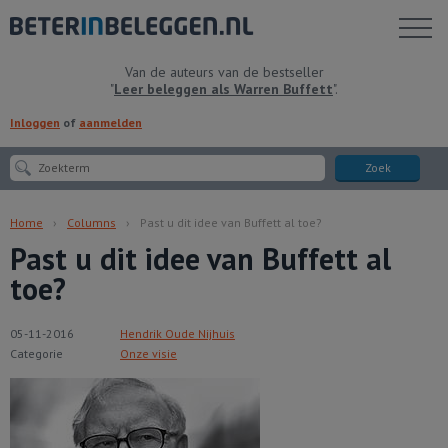
Toon
menu
Van de auteurs van de bestseller
"
Leer beleggen als Warren Buffett
".
Inloggen
of
aanmelden
Zoek
Home
Columns
Past u dit idee van Buffett al toe?
Past u dit idee van Buffett al
toe?
05-11-2016
Hendrik Oude Nijhuis
Categorie
Onze visie