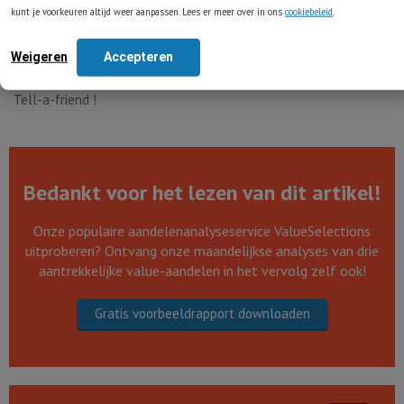
kunt je voorkeuren altijd weer aanpassen. Lees er meer over in ons
cookiebeleid
.
Weigeren
Accepteren
Tell-a-friend !
Bedankt voor het lezen van dit artikel!
Onze populaire aandelenanalyseservice ValueSelections
uitproberen? Ontvang onze maandelijkse analyses van drie
aantrekkelijke value-aandelen in het vervolg zelf ook!
Gratis voorbeeldrapport downloaden