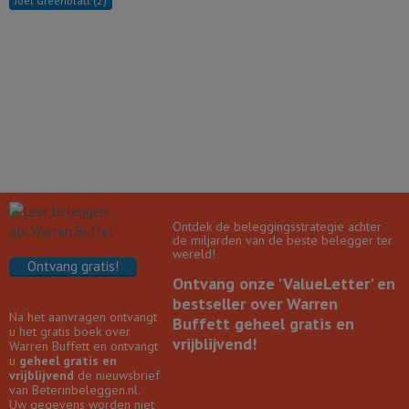
Joel Greenblatt
(2)
Ontdek de beleggingsstrategie achter
de miljarden van de beste belegger ter
wereld!
Ontvang gratis!
Ontvang onze 'ValueLetter' en
bestseller over Warren
Na het aanvragen ontvangt
Buffett geheel gratis en
u het gratis boek over
vrijblijvend!
Warren Buffett en ontvangt
u
geheel gratis en
vrijblijvend
de nieuwsbrief
van Beterinbeleggen.nl.
Uw gegevens worden niet