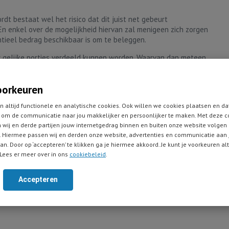
t bestaat wel het risico dat dit juist net gebeurt
En enkel over de mogelijkheid hiervan zal menigeen zich zorgen
ieel bedrag beschikbaar is om te beleggen.
er gelijke porties verdeeld kunnen worden. Waarvan dan meteen
aanden een kwart wordt belegd. In dit geval zal menig belegger
ogelijke) koersontwikkeling op korte termijn. Het is een uitruil
oorkeuren
r heel wat beleggers best rationeel te noemen is.
n altijd functionele en analytische cookies. Ook willen we cookies plaatsen en da
om de communicatie naar jou makkelijker en persoonlijker te maken. Met deze c
igens wel nadrukkelijk op dat beleggers in geval van spreiding
 wij en derde partijen jouw internetgedrag binnen en buiten onze website volgen
ange periode nemen. Maximaal een jaar. Dit omdat anders te veel
 Hiermee passen wij en derden onze website, advertenties en communicatie aan
 kunnen ons in deze conclusie prima vinden.
an. Door op ‘accepteren’ te klikken ga je hiermee akkoord. Je kunt je voorkeuren al
Lees er meer over in ons
cookiebeleid
.
ns het rapport
"Invest now or temporarily hold your cash?"
(PDF-
Accepteren