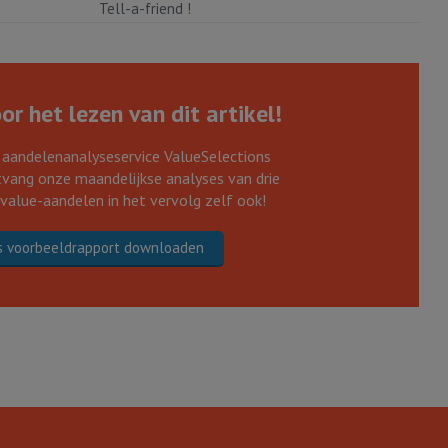
Tell-a-friend !
r het lezen van dit artikel!
 aandelenanalyseservice ValueSelections
vang onze maandelijkse analyses van drie
 value-aandelen in het vervolg zelf ook!
s voorbeeldrapport downloaden