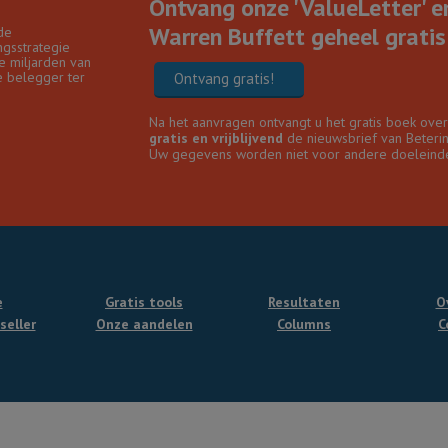
Ontvang onze 'ValueLetter' e
Warren Buffett geheel gratis 
de
gsstrategie
e miljarden van
e belegger ter
Ontvang gratis!
Na het aanvragen ontvangt u het gratis boek ove
gratis en vrijblijvend
de nieuwsbrief van Beteri
Uw gegevens worden niet voor andere doeleinde
e
Gratis tools
Resultaten
O
seller
Onze aandelen
Columns
C