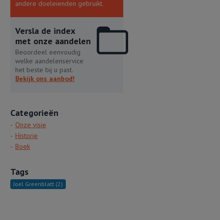
andere doeleienden gebruikt.
Versla de index
met onze aandelen
Beoordeel eenvoudig
welke aandelenservice
het beste bij u past.
Bekijk ons aanbod!
Categorieën
Onze visie
Historie
Boek
Tags
Joel Greenblatt
(2)