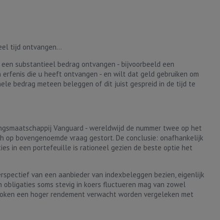
el tijd ontvangen...
t een substantieel bedrag ontvangen - bijvoorbeeld een
n erfenis die u heeft ontvangen - en wilt dat geld gebruiken om
ele bedrag meteen beleggen of dit juist gespreid in de tijd te
ngsmaatschappij Vanguard - wereldwijd de nummer twee op het
ch op bovengenoemde vraag gestort. De conclusie: onafhankelijk
es in een portefeuille is rationeel gezien de beste optie het
erspectief van een aanbieder van indexbeleggen bezien, eigenlijk
 obligaties soms stevig in koers fluctueren mag van zowel
proken een hoger rendement verwacht worden vergeleken met