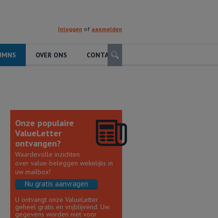
Inloggen
of
aanmelden
Zoeken
UMNS
OVER ONS
CONTACT
Onze populaire
ValueLetter
ontvangen?
Waardevolle inzichten
over value-beleggen wekelijks in
uw mailbox!
Nu gratis aanvragen
U ontvangt onze ValueLetter
geheel gratis en vrijblijvend. Uw
gegevens worden niet voor