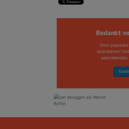
Bedankt voo
Onze populaire
uitproberen? Ont
aantrekkelijke
Grati