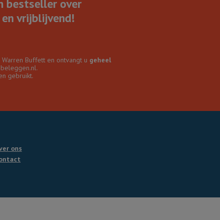
n bestseller over
en vrijblijvend!
r Warren Buffett en ontvangt u
geheel
nbeleggen.nl.
n gebruikt.
ver ons
ontact