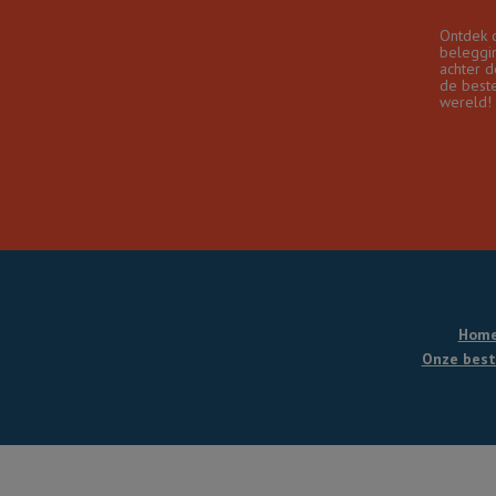
Ontdek 
beleggin
achter d
de best
wereld!
Hom
Onze best