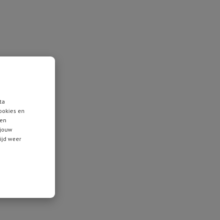
ta
ookies en
 en
 jouw
tijd weer