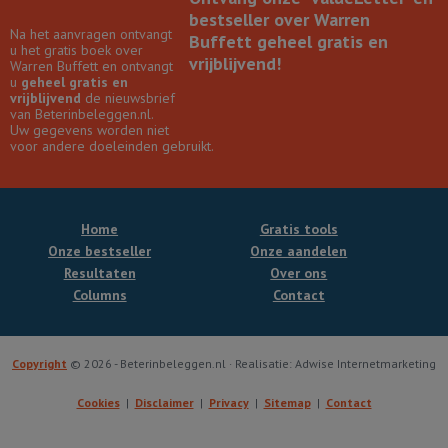
bestseller over Warren
Na het aanvragen ontvangt
Buffett geheel gratis en
u het gratis boek over
vrijblijvend!
Warren Buffett en ontvangt
u
geheel gratis en
vrijblijvend
de nieuwsbrief
van Beterinbeleggen.nl.
Uw gegevens worden niet
voor andere doeleinden gebruikt.
Home
Gratis tools
Onze bestseller
Onze aandelen
Resultaten
Over ons
Columns
Contact
Copyright
© 2026 - Beterinbeleggen.nl · Realisatie: Adwise Internetmarketing
Cookies
Disclaimer
Privacy
Sitemap
Contact