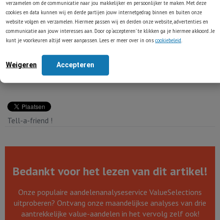
verzamelen om de communicatie naar jou makkelijker en persoonlijker te maken. Met deze
passen. Dus minder tijd spenderen aan de waardering van de
cookies en data kunnen wij en derde partijen jouw internetgedrag binnen en buiten onze
aandelenmarkt in totaliteit en meer tijd aan het bestuderen (en
website volgen en verzamelen. Hiermee passen wij en derden onze website, advertenties en
waarderen) van individuele bedrijven...
communicatie aan jouw interesses aan. Door op ‘accepteren’ te klikken ga je hiermee akkoord. Je
kunt je voorkeuren altijd weer aanpassen. Lees er meer over in ons
cookiebeleid
.
* De ontwikkeling van de Buffett-indicator sinds begin jaren '50 is
hier
te bekijken.
Weigeren
Accepteren
Tell-a-friend !
Bedankt voor het lezen van dit artikel!
Onze populaire aandelenanalyseservice ValueSelections
uitproberen? Ontvang onze maandelijkse analyses van drie
aantrekkelijke value-aandelen in het vervolg zelf ook!