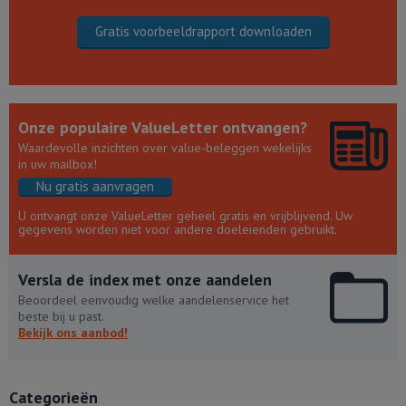
Gratis voorbeeldrapport downloaden
Onze populaire ValueLetter ontvangen?
Waardevolle inzichten over value-beleggen wekelijks
in uw mailbox!
Nu gratis aanvragen
U ontvangt onze ValueLetter geheel gratis en vrijblijvend. Uw
gegevens worden niet voor andere doeleienden gebruikt.
Versla de index met onze aandelen
Beoordeel eenvoudig welke aandelenservice het
beste bij u past.
Bekijk ons aanbod!
Categorieën