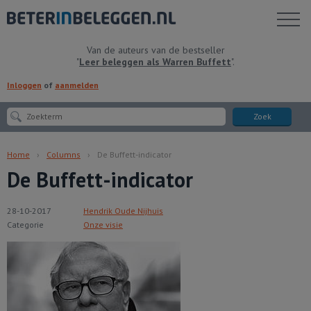
Toon
menu
Van de auteurs van de bestseller
"
Leer beleggen als Warren Buffett
".
Inloggen
of
aanmelden
Zoek
Home
Columns
De Buffett-indicator
De Buffett-indicator
28-10-2017
Hendrik Oude Nijhuis
Categorie
Onze visie