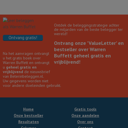
Ontdek de beleggingsstrategie achter
de miljarden van de beste belegger ter
wereld!
Ontvang gratis!
Ontvang onze 'ValueLetter' en
bestseller over Warren
Na het aanvragen ontvangt
Buffett geheel gratis en
u het gratis boek over
vrijblijvend!
Warren Buffett en ontvangt
u
geheel gratis en
vrijblijvend
de nieuwsbrief
van Beterinbeleggen.nl.
Uw gegevens worden niet
voor andere doeleinden gebruikt.
Home
Gratis tools
Onze bestseller
Onze aandelen
Resultaten
Over ons
Columns
Contact