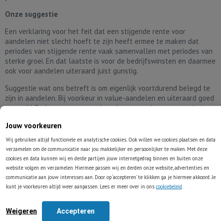
Onze suggestie
Een verklaring voor het feit dat een stijgende rente voor
aandelen niet slecht hoeft te zijn heeft ermee te maken dat
periodes van stijgende rente vaak samenvallen met periodes van
sterke groei. En dat laatste is voor de bedrijfswinsten en daarmee
ook voor aandelen uiteraard juist gunstig.
Suggestie wat ons betreft is om eigenlijk voortdurend belegd te
zijn in aandelen. Bij voorkeur in value-aandelen en uiteraard goed
gespreid. De kans op een goed rendement op langere termijn is
met zo'n aanpak volgens ons veel groter dan wanneer telkens
Jouw voorkeuren
geprobeerd wordt de aandelenmarkten precies te timen.
Wij gebruiken altijd functionele en analytische cookies. Ook willen we cookies plaatsen en data
verzamelen om de communicatie naar jou makkelijker en persoonlijker te maken. Met deze
cookies en data kunnen wij en derde partijen jouw internetgedrag binnen en buiten onze
website volgen en verzamelen. Hiermee passen wij en derden onze website, advertenties en
communicatie aan jouw interesses aan. Door op ‘accepteren’ te klikken ga je hiermee akkoord. Je
kunt je voorkeuren altijd weer aanpassen. Lees er meer over in ons
cookiebeleid
.
Tell-a-friend !
Weigeren
Accepteren