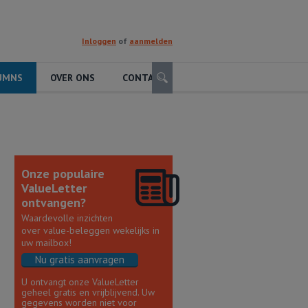
Inloggen
of
aanmelden
Zoeken
UMNS
OVER ONS
CONTACT
Onze populaire
ValueLetter
ontvangen?
Waardevolle inzichten
over value-beleggen wekelijks in
uw mailbox!
Nu gratis aanvragen
U ontvangt onze ValueLetter
geheel gratis en vrijblijvend. Uw
gegevens worden niet voor