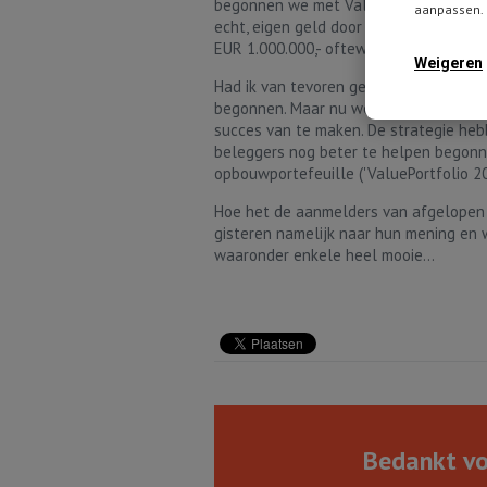
begonnen we met ValuePortfolio. De aa
aanpassen. 
echt, eigen geld door middel van onze 
EUR 1.000.000,- oftewel een miljoen eu
Weigeren
Had ik van tevoren geweten hoeveel wer
begonnen. Maar nu we met ValuePortfoli
succes van te maken. De strategie heb
beleggers nog beter te helpen begonn
opbouwportefeuille ('ValuePortfolio 20
Hoe het de aanmelders van afgelopen 
gisteren namelijk naar hun mening en 
waaronder enkele heel mooie...
Bedankt voo