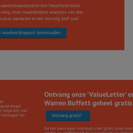
 aandelenanalyseservice ValueSelections
vang onze maandelijkse analyses van drie
 value-aandelen in het vervolg zelf ook!
s voorbeeldrapport downloaden
Ontvang onze 'ValueLetter' e
Warren Buffett geheel gratis 
de
gsstrategie
e miljarden van
e belegger ter
Ontvang gratis!
Na het aanvragen ontvangt u het gratis boek ove