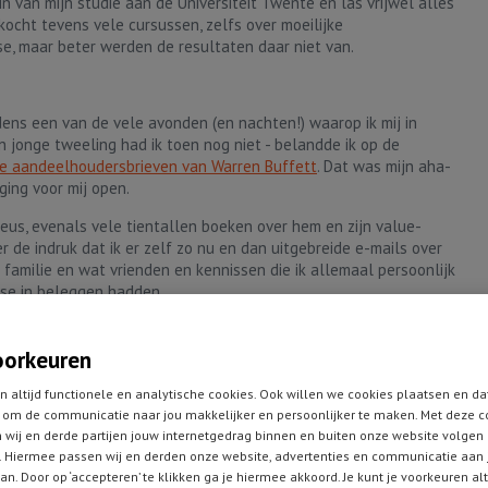
n van mijn studie aan de Universiteit Twente en las vrijwel alles
kocht tevens vele cursussen, zelfs over moeilijke
se, maar beter werden de resultaten daar niet van.
jdens een van de vele avonden (en nachten!) waarop ik mij in
 jonge tweeling had ik toen nog niet - belandde ik op de
e aandeelhoudersbrieven van Warren Buffett
. Dat was mijn aha-
ing voor mij open.
tieus, evenals vele tientallen boeken over hem en zijn value-
er de indruk dat ik er zelf zo nu en dan uitgebreide e-mails over
r familie en wat vrienden en kennissen die ik allemaal persoonlijk
sse in beleggen hadden.
len... Steeds vaker ontving ik bericht van onbekenden die iets
e zelf ook graag zouden willen ontvangen. De aanvankelijke
oorkeuren
enden werd steeds populairder en tegemoetkomend aan
ValueSelections, onze aandelenanalysedienst.
n altijd functionele en analytische cookies. Ook willen we cookies plaatsen en da
om de communicatie naar jou makkelijker en persoonlijker te maken. Met deze c
 wij en derde partijen jouw internetgedrag binnen en buiten onze website volgen
 Hiermee passen wij en derden onze website, advertenties en communicatie aan
er en opnieuw naar aanleiding van verzoeken van beleggers
an. Door op ‘accepteren’ te klikken ga je hiermee akkoord. Je kunt je voorkeuren al