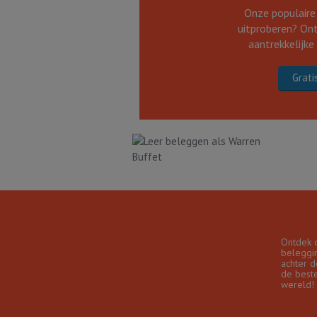
Onze populaire
uitproberen? Ont
aantrekkelijke
Grati
Ontdek 
beleggin
achter d
de best
wereld!