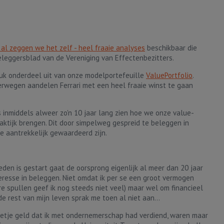
 - al zeggen we het zelf - heel fraaie analyses
beschikbaar die
beleggersblad van de Vereniging van Effectenbezitters.
tuk onderdeel uit van onze modelportefeuille
ValuePortfolio
.
rwegen aandelen Ferrari met een heel fraaie winst te gaan
 inmiddels alweer zo'n 10 jaar lang zien hoe we onze value-
praktijk brengen. Dit door simpelweg gespreid te beleggen in
 aantrekkelijk gewaardeerd zijn.
eden is gestart gaat de oorsprong eigenlijk al meer dan 20 jaar
teresse in beleggen. Niet omdat ik per se een groot vermogen
e spullen geef ik nog steeds niet veel) maar wel om financieel
e rest van mijn leven sprak me toen al niet aan...
eetje geld dat ik met ondernemerschap had verdiend, waren maar