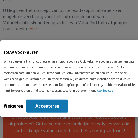
Uitleg over het concept van portefeuille-optimalisatie - een
mogelijke verklaring voor het extra rendement van
ValueMachinesFund ten opzichte van ValuePortfolio afgelopen
jaar - leest u
hier
.
Jouw voorkeuren
Wij gebruiken altijd functionele en analytische cookies. Ook willen we cookies plaatsen en data
verzamelen om de communicatie naar jou makkelijker en persoonlijker te maken. Met deze
Tell-a-friend !
cookies en data kunnen wij en derde partijen jouw internetgedrag binnen en buiten onze
website volgen en verzamelen. Hiermee passen wij en derden onze website, advertenties en
communicatie aan jouw interesses aan. Door op ‘accepteren’ te klikken ga je hiermee akkoord. Je
kunt je voorkeuren altijd weer aanpassen. Lees er meer over in ons
cookiebeleid
.
Bedankt voor het lezen van dit artikel!
Weigeren
Accepteren
Onze populaire aandelenanalyseservice ValueSelections
uitproberen? Ontvang onze maandelijkse analyses van drie
aantrekkelijke value-aandelen in het vervolg zelf ook!