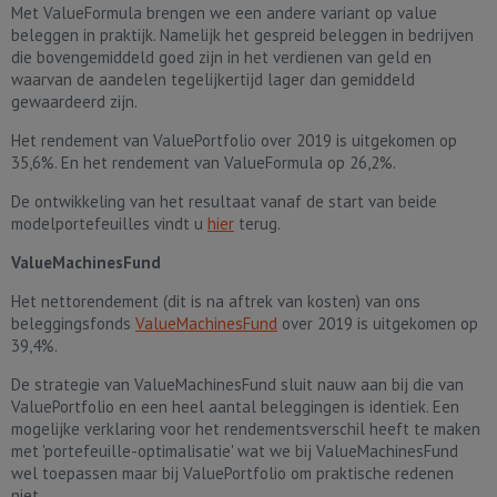
Met ValueFormula brengen we een andere variant op value
beleggen in praktijk. Namelijk het gespreid beleggen in bedrijven
die bovengemiddeld goed zijn in het verdienen van geld en
waarvan de aandelen tegelijkertijd lager dan gemiddeld
gewaardeerd zijn.
Het rendement van ValuePortfolio over 2019 is uitgekomen op
35,6%. En het rendement van ValueFormula op 26,2%.
De ontwikkeling van het resultaat vanaf de start van beide
modelportefeuilles vindt u
hier
terug.
ValueMachinesFund
Het nettorendement (dit is na aftrek van kosten) van ons
beleggingsfonds
ValueMachinesFund
over 2019 is uitgekomen op
39,4%.
De strategie van ValueMachinesFund sluit nauw aan bij die van
ValuePortfolio en een heel aantal beleggingen is identiek. Een
mogelijke verklaring voor het rendementsverschil heeft te maken
met 'portefeuille-optimalisatie' wat we bij ValueMachinesFund
wel toepassen maar bij ValuePortfolio om praktische redenen
niet.