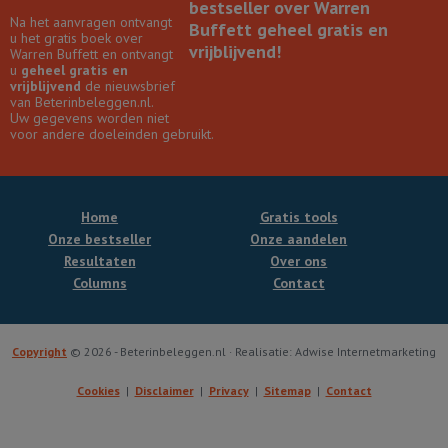
bestseller over Warren
Na het aanvragen ontvangt
Buffett geheel gratis en
u het gratis boek over
vrijblijvend!
Warren Buffett en ontvangt
u
geheel gratis en
vrijblijvend
de nieuwsbrief
van Beterinbeleggen.nl.
Uw gegevens worden niet
voor andere doeleinden gebruikt.
Home
Gratis tools
Onze bestseller
Onze aandelen
Resultaten
Over ons
Columns
Contact
Copyright
© 2026 - Beterinbeleggen.nl · Realisatie: Adwise Internetmarketing
Cookies
Disclaimer
Privacy
Sitemap
Contact