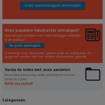
Gratis voorbeeldrapport downloaden
Onze populaire ValueLetter ontvangen?
Waardevolle inzichten over value-beleggen wekelijks
in uw mailbox!
Nu gratis aanvragen
U ontvangt onze ValueLetter geheel gratis en vrijblijvend. Uw
gegevens worden niet voor andere doeleienden gebruikt.
Versla de index met onze aandelen
Beoordeel eenvoudig welke aandelenservice het
beste bij u past.
Bekijk ons aanbod!
Categorieën