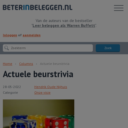
Toon
menu
Van de auteurs van de bestseller
"
Leer beleggen als Warren Buffett
".
Inloggen
of
aanmelden
Zoek
Home
Columns
Actuele beurstrivia
Actuele beurstrivia
28-05-2022
Hendrik Oude Nijhuis
Categorie
Onze visie