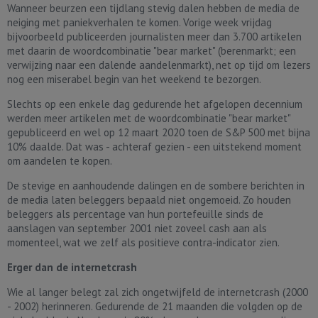
Wanneer beurzen een tijdlang stevig dalen hebben de media de
neiging met paniekverhalen te komen. Vorige week vrijdag
bijvoorbeeld publiceerden journalisten meer dan 3.700 artikelen
met daarin de woordcombinatie "bear market" (berenmarkt; een
verwijzing naar een dalende aandelenmarkt), net op tijd om lezers
nog een miserabel begin van het weekend te bezorgen.
Slechts op een enkele dag gedurende het afgelopen decennium
werden meer artikelen met de woordcombinatie "bear market"
gepubliceerd en wel op 12 maart 2020 toen de S&P 500 met bijna
10% daalde. Dat was - achteraf gezien - een uitstekend moment
om aandelen te kopen.
De stevige en aanhoudende dalingen en de sombere berichten in
de media laten beleggers bepaald niet ongemoeid. Zo houden
beleggers als percentage van hun portefeuille sinds de
aanslagen van september 2001 niet zoveel cash aan als
momenteel, wat we zelf als positieve contra-indicator zien.
Erger dan de internetcrash
Wie al langer belegt zal zich ongetwijfeld de internetcrash (2000
- 2002) herinneren. Gedurende de 21 maanden die volgden op de