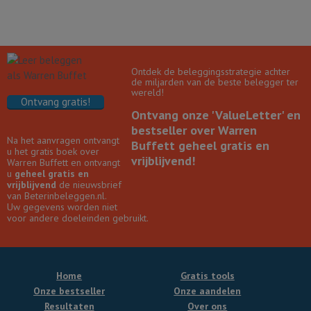
Ontdek de beleggingsstrategie achter
de miljarden van de beste belegger ter
wereld!
Ontvang gratis!
Ontvang onze 'ValueLetter' en
bestseller over Warren
Na het aanvragen ontvangt
Buffett geheel gratis en
u het gratis boek over
vrijblijvend!
Warren Buffett en ontvangt
u
geheel gratis en
vrijblijvend
de nieuwsbrief
van Beterinbeleggen.nl.
Uw gegevens worden niet
voor andere doeleinden gebruikt.
Home
Gratis tools
Onze bestseller
Onze aandelen
Resultaten
Over ons