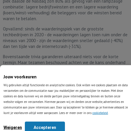
piek daalde de Nasdaq zo'n 80% als gevolg van een rampzalige
combinatie: lagere bedrijfswinsten en een lagere waardering
(koers/winst-verhouding) die beleggers voor die winsten bereid
waren te betalen.
Opvallend: sinds de waarderingspiek van de grootste
techbedrijven in 2020 - de waarderingen lagen toen ruim onder de
niveaus van 2000 - zijn de waarderingen sneller gedaald (-40%)
dan ten tijde van de internetcrash (-31%).
Bovenstaande trivia garanderen uiteraard niets voor de korte
termijn. Maar tezamen beschouwd achten we de kans onderhand
wel vrij groot de laagste niveaus van 2022 inmiddels wel te
hebben gezien, of daar in ieder geval niet meer ver vanaf te
Jouw voorkeuren
zitten...
Wij gebruiken altijd functionele en analytische cookies. Ook willen we cookies plaatsen en data
verzamelen om de communicatie naar jou makkelijker en persoonlijker te maken. Met deze
cookies en data kunnen wij en derde partijen jouw internetgedrag binnen en buiten onze
website volgen en verzamelen. Hiermee passen wij en derden onze website, advertenties en
communicatie aan jouw interesses aan. Door op ‘accepteren’ te klikken ga je hiermee akkoord. Je
kunt je voorkeuren altijd weer aanpassen. Lees er meer over in ons
cookiebeleid
.
Tell-a-friend !
Weigeren
Accepteren