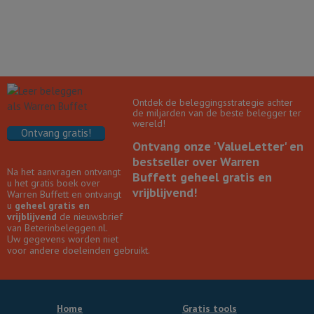
Ontdek de beleggingsstrategie achter
de miljarden van de beste belegger ter
wereld!
Ontvang gratis!
Ontvang onze 'ValueLetter' en
bestseller over Warren
Na het aanvragen ontvangt
Buffett geheel gratis en
u het gratis boek over
vrijblijvend!
Warren Buffett en ontvangt
u
geheel gratis en
vrijblijvend
de nieuwsbrief
van Beterinbeleggen.nl.
Uw gegevens worden niet
voor andere doeleinden gebruikt.
Home
Gratis tools