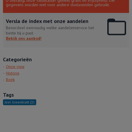
U ontvangt onze ValueLetter geheel gratis en vrijblijvend. Uw
gegevens worden niet voor andere doeleienden gebruikt.
Versla de index met onze aandelen
Beoordeel eenvoudig welke aandelenservice het
beste bij u past.
Bekijk ons aanbod!
Categorieën
Onze visie
Historie
Boek
Tags
Joel Greenblatt
(2)