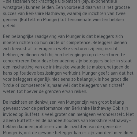
- die tezamen tot krachtige uitkomsten (bijv. exponentiële
winstgroei) kunnen leiden. Een voorbeeld daarvan is het grootse
succes van Berkshire Hathaway, waarbij de inzichten van twee
genieën (Buffett en Munger) tot fenomenale winsten hebben
geleid.
Een belangrijke raadgeving van Munger is dat beleggers zich
moeten richten op hun 'circle of competence'. Beleggers dienen
zich bewust af te vragen in welke sectoren zij enig inzicht
hebben, en dienen zich bij hun beleggingen op die sectoren te
concentreren. Door deze benadering zijn beleggers beter in staat
een inschatting van de intrinsieke waarde te maken, hetgeen de
kans op foutieve beslissingen verkleint. Munger geeft aan dat het
voor beleggers eigenlijk niet eens zo belangrijk is hoe groot die
'circle of competence' is, maar wél dat beleggers van zichzelf
weten tot hoever de grenzen ervan reiken.
De inzichten en denkwijzen van Munger zijn van groot belang
geweest voor de performance van Berkshire Hathaway. Ook zijn
invloed op Buffett is veel groter dan menigeen veronderstelt. Niet
alleen Buffett - en de aandeelhouders van Berkshire Hathaway -
hebben kunnen profiteren van de inzichten van de genie die
Munger is, ook de gewone belegger kan er zijn voordeel mee doen