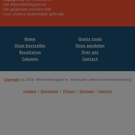
van Beterinbeleggen.nl.
Uw gegevens worden niet
voor andere doeleinden gebruikt.
Home
Gratis tools
Onze bestseller
Onze aandelen
Resultaten
Over ons
Columns
Contact
Copyright
© 2026 - Beterinbeleggen.nl · Realisatie: Adwise Internetmarketing
Cookies
Disclaimer
Privacy
Sitemap
Contact