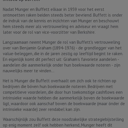
Nadat Munger en Buffett elkaar in 1959 voor het eerst
ontmoetten raken beiden steeds beter bevriend. Buffett is onder
de indruk van de kennis en inzichten van Munger en beschouwt
hem steeds meer als vertrouweling en adviseur en vraagt hem
later voor de rol van vice-voorzitter van Berkshire.
Langzaamaan neemt Munger de rol van Buffett's vertrouweling
over van Benjamin Graham (1894-1976) - de grondlegger van het
value-beleggen, die in de jaren zestig op leeftijd begint te raken.
En eigenlijk komt dit perfect uit: Graham's favoriete aandelen -
aandelen die aanmerkelijk onder hun boekwaarde noteren - zijn
nauwelijks meer te vinden...
Het is Munger die Buffett overhaalt om zich ook te richten op
bedrijven die bóven hun boekwaarde noteren. Bedrijven met
competitieve voordelen, die door hun toekomstige cashflows een
intrinsieke waarde hebben die aanmerkelijk boven de boekwaarde
ligt, waardoor ook aanschaf boven de boekwaarde (maar ónder de
intrinsieke waarde) zeer rendabel kan zijn.
Waarschijnlijk zou Buffett deze noodzakelijke strategiebijstelling
op enig moment zelf ook hebben herkend, Munger heeft dit