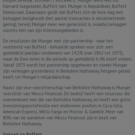
(respectievelijk: introvert / extravert): Munger werd wél tot
Harvard toegelaten, Buffett niet. Munger is Republikein, Buffett
Democraat. Daarnaast geldt dat Buffett zich de hele dag met
beleggen bezighoudt (het aantal transacties is desalniettemin
gering), terwijl Munger meer een generalist is, waarbij beleggen
slechts één van zijn interessegebieden is.
De resultaten die Munger met zijn partnership - naar het
voorbeeld van Buffett - behaalde spreken voor zich: een
gemiddeld jaarlijks rendement van 24,3% (van 1962 tot 1975),
waar de Dow Jones in die periode op gemiddeld 6,4% bleef steken.
Vanaf 1975 wordt het partnership opgeheven en steekt Munger
zijn vermogen grotendeels in Berkshire Hathaway, hetgeen geleid
heeft tot Munger's miljardairschap.
Naast zijn vice-voorzitterschap van Berkshire Hathaway is Munger
voorzitter van Wesco Financial. Dit bedrijf heeft een structuur die
overeenkomt met die van Berkshire Hathaway, en heeft een grote
investeringsportefeuille met ondermeer posities in Coca-Cola,
American Express, Wells Fargo en Proctor & Gamble. Meer van
80% van de aandelen van Wesco Financial zijn in bezit van
Berkshire Hathaway.
Invloed op Buffett