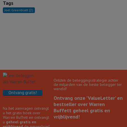
Tags
Joel Greenblatt
(2)
Ontdek de beleggingsstrategie achter
de miljarden van de beste belegger ter
wereld!
Ontvang gratis!
Ontvang onze 'ValueLetter' en
bestseller over Warren
Na het aanvragen ontvangt
Buffett geheel gratis en
u het gratis boek over
vrijblijvend!
Warren Buffett en ontvangt
u
geheel gratis en
vrijblijvend
de nieuwsbrief