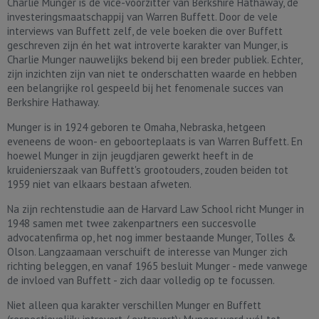
Charlie Munger is de vice-voorzitter van Berkshire Hathaway, de
investeringsmaatschappij van Warren Buffett. Door de vele
interviews van Buffett zelf, de vele boeken die over Buffett
geschreven zijn én het wat introverte karakter van Munger, is
Charlie Munger nauwelijks bekend bij een breder publiek. Echter,
zijn inzichten zijn van niet te onderschatten waarde en hebben
een belangrijke rol gespeeld bij het fenomenale succes van
Berkshire Hathaway.
Munger is in 1924 geboren te Omaha, Nebraska, hetgeen
eveneens de woon- en geboorteplaats is van Warren Buffett. En
hoewel Munger in zijn jeugdjaren gewerkt heeft in de
kruidenierszaak van Buffett's grootouders, zouden beiden tot
1959 niet van elkaars bestaan afweten.
Na zijn rechtenstudie aan de Harvard Law School richt Munger in
1948 samen met twee zakenpartners een succesvolle
advocatenfirma op, het nog immer bestaande Munger, Tolles &
Olson. Langzaamaan verschuift de interesse van Munger zich
richting beleggen, en vanaf 1965 besluit Munger - mede vanwege
de invloed van Buffett - zich daar volledig op te focussen.
Niet alleen qua karakter verschillen Munger en Buffett