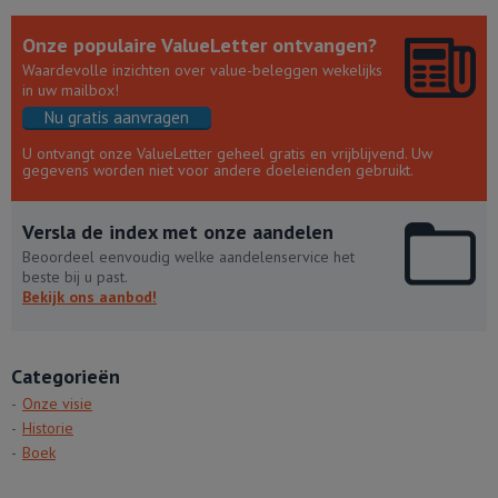
Onze populaire ValueLetter ontvangen?
Waardevolle inzichten over value-beleggen wekelijks
in uw mailbox!
Nu gratis aanvragen
U ontvangt onze ValueLetter geheel gratis en vrijblijvend. Uw
gegevens worden niet voor andere doeleienden gebruikt.
Versla de index met onze aandelen
Beoordeel eenvoudig welke aandelenservice het
beste bij u past.
Bekijk ons aanbod!
Categorieën
Onze visie
Historie
Boek