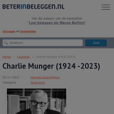
Toon
menu
Van de auteurs van de bestseller
"
Leer beleggen als Warren Buffett
".
Inloggen
of
aanmelden
Zoek
Home
Columns
Charlie Munger (1924 -2023)
Charlie Munger (1924 -2023)
01-12-2023
Hendrik Oude Nijhuis
Categorie
Onze visie