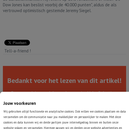
Dow Jones kan beslist voorbij de 40.000 punten", aldus de als
vertrouwd optimistisch gestemde Jeremy Siegel.
Tell-a-friend !
Bedankt voor het lezen van dit artikel!
Onze populaire aandelenanalyseservice ValueSelections
uitproberen? Ontvang onze maandelijkse analyses van drie
Jouw voorkeuren
aantrekkelijke value-aandelen in het vervolg zelf ook!
Wij gebruiken altijd functionele en analytische cookies. Ook willen we cookies plaatsen en data
verzamelen om de communicatie naar jou makkelijker en persoonlijker te maken. Met deze
Gratis voorbeeldrapport downloaden
cookies en data kunnen wij en derde partijen jouw internetgedrag binnen en buiten onze
website volgen en verzamelen. Hiermee passen wij en derden onze website, advertenties en