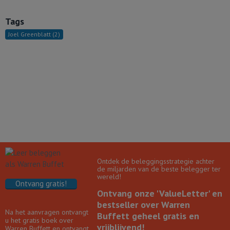
Tags
Joel Greenblatt
(2)
Ontdek de beleggingsstrategie achter
de miljarden van de beste belegger ter
wereld!
Ontvang gratis!
Ontvang onze 'ValueLetter' en
bestseller over Warren
Na het aanvragen ontvangt
Buffett geheel gratis en
u het gratis boek over
vrijblijvend!
Warren Buffett en ontvangt