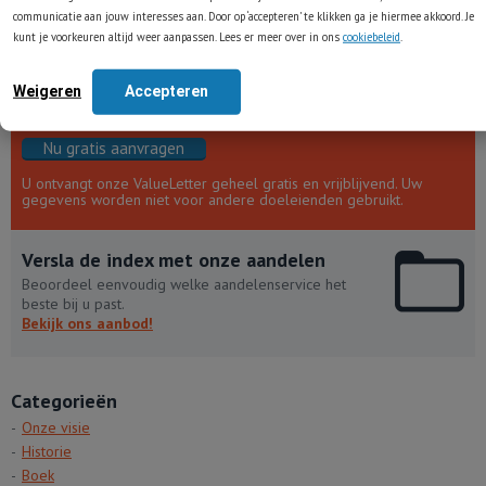
communicatie aan jouw interesses aan. Door op ‘accepteren’ te klikken ga je hiermee akkoord. Je
kunt je voorkeuren altijd weer aanpassen. Lees er meer over in ons
cookiebeleid
.
Onze populaire ValueLetter ontvangen?
Weigeren
Accepteren
Waardevolle inzichten over value-beleggen wekelijks
in uw mailbox!
Nu gratis aanvragen
U ontvangt onze ValueLetter geheel gratis en vrijblijvend. Uw
gegevens worden niet voor andere doeleienden gebruikt.
Versla de index met onze aandelen
Beoordeel eenvoudig welke aandelenservice het
beste bij u past.
Bekijk ons aanbod!
Categorieën
Onze visie
Historie
Boek