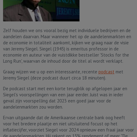
Zelf houden we ons vooral bezig met individuele bedrijven en de
aandelen daarvan. Maar wanneer het op de aandelenmarkten en
de economie in totaliteit aankomt, kijken we graag naar de visie
van Jeremy Siegel. Siegel (1945) is emeritus professor in de
economie en auteur van de vuistdikke bestseller 'Stocks for the
Long Run', waarvan de inhoud door de titel al wordt verklapt.
Graag wijzen we u op een interessante, recente
podcast
met
Jeremy Siegel (deze podcast duurt circa 18 minuten).
De podcast start met een korte terugblik op afgelopen jaar en
Siegel's voorspellingen van een jaar eerder. Juist was in ieder
geval zijn voorspelling dat 2023 een goed jaar voor de
aandelenmarkten zou worden.
Ervan uitgaande dat de Amerikaanse centrale bank oog heeft
voor het bredere plaatje en niet uitsluitend focust op het
inflatiecijfer, voorziet Siegel voor 2024 opnieuw een fraai jaar voor
de aandelenmarkten. Hij rekent op 15% rendement of meer. "De