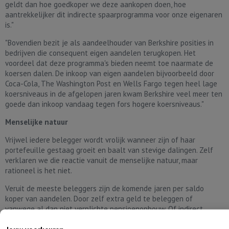
geldt dan hoe goedkoper we deze aankopen doen, hoe
aantrekkelijker dit indirecte spaarprogramma voor onze eigenaren
is."
"Bovendien bezit je als aandeelhouder van Berkshire posities in
bedrijven die consequent eigen aandelen terugkopen. Het
voordeel dat deze programma's bieden neemt toe naarmate de
koersen dalen. De inkoop van eigen aandelen bijvoorbeeld door
Coca-Cola, The Washington Post en Wells Fargo tegen heel lage
koersniveaus in de afgelopen jaren kwam Berkshire veel meer ten
goede dan inkoop vandaag tegen fors hogere koersniveaus."
Menselijke natuur
Vrijwel iedere belegger wordt vrolijk wanneer zijn of haar
portefeuille gestaag groeit en baalt van stevige dalingen. Zelf
verklaren we die reactie vanuit de menselijke natuur, maar
rationeel is het niet.
Veruit de meeste beleggers zijn de komende jaren per saldo
koper van aandelen. Door zelf extra geld te beleggen of
vanwege al dan niet verplichte pensioenopbouw. Of indirect
vanwege ingehouden winsten bij de bedrijven waarin al wordt