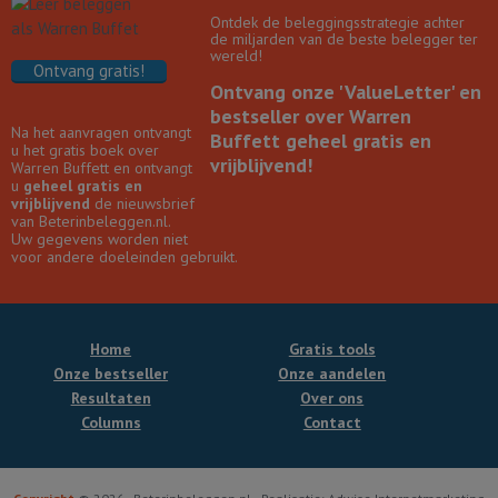
Ontdek de beleggingsstrategie achter
de miljarden van de beste belegger ter
wereld!
Ontvang gratis!
Ontvang onze 'ValueLetter' en
bestseller over Warren
Na het aanvragen ontvangt
Buffett geheel gratis en
u het gratis boek over
vrijblijvend!
Warren Buffett en ontvangt
u
geheel gratis en
vrijblijvend
de nieuwsbrief
van Beterinbeleggen.nl.
Uw gegevens worden niet
voor andere doeleinden gebruikt.
Home
Gratis tools
Onze bestseller
Onze aandelen
Resultaten
Over ons
Columns
Contact