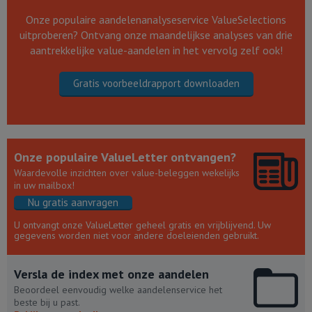
Onze populaire aandelenanalyseservice ValueSelections
uitproberen? Ontvang onze maandelijkse analyses van drie
aantrekkelijke value-aandelen in het vervolg zelf ook!
Gratis voorbeeldrapport downloaden
Onze populaire ValueLetter ontvangen?
Waardevolle inzichten over value-beleggen wekelijks
in uw mailbox!
Nu gratis aanvragen
U ontvangt onze ValueLetter geheel gratis en vrijblijvend. Uw
gegevens worden niet voor andere doeleienden gebruikt.
Versla de index met onze aandelen
Beoordeel eenvoudig welke aandelenservice het
beste bij u past.