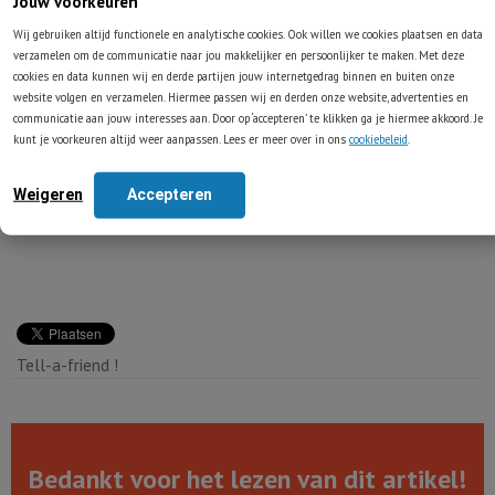
belegd, die mogelijk worden aangewend voor overnames of
Jouw voorkeuren
inkoop van eigen aandelen.
Wij gebruiken altijd functionele en analytische cookies. Ook willen we cookies plaatsen en data
verzamelen om de communicatie naar jou makkelijker en persoonlijker te maken. Met deze
Lagere prijzen zijn gunstig voor vrijwel iedere belegger die niet
cookies en data kunnen wij en derde partijen jouw internetgedrag binnen en buiten onze
van plan is om op korte termijn te verkopen, onafhankelijk van de
website volgen en verzamelen. Hiermee passen wij en derden onze website, advertenties en
grootte van de portefeuille. Of, naar Buffett's voorbeeld vertaald,
communicatie aan jouw interesses aan. Door op ‘accepteren’ te klikken ga je hiermee akkoord. Je
onafhankelijk van hoeveel hamburgers iemand in het verleden
kunt je voorkeuren altijd weer aanpassen. Lees er meer over in ons
cookiebeleid
.
gegeten heeft...
DISCLOSURE: Voor eigen rekening bezitten we aandelen Berkshire
Weigeren
Accepteren
Hathaway.
Tell-a-friend !
Bedankt voor het lezen van dit artikel!