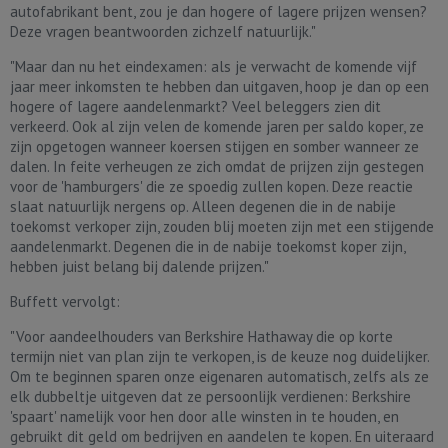
autofabrikant bent, zou je dan hogere of lagere prijzen wensen?
Deze vragen beantwoorden zichzelf natuurlijk."
"Maar dan nu het eindexamen: als je verwacht de komende vijf
jaar meer inkomsten te hebben dan uitgaven, hoop je dan op een
hogere of lagere aandelenmarkt? Veel beleggers zien dit
verkeerd. Ook al zijn velen de komende jaren per saldo koper, ze
zijn opgetogen wanneer koersen stijgen en somber wanneer ze
dalen. In feite verheugen ze zich omdat de prijzen zijn gestegen
voor de 'hamburgers' die ze spoedig zullen kopen. Deze reactie
slaat natuurlijk nergens op. Alleen degenen die in de nabije
toekomst verkoper zijn, zouden blij moeten zijn met een stijgende
aandelenmarkt. Degenen die in de nabije toekomst koper zijn,
hebben juist belang bij dalende prijzen."
Buffett vervolgt:
"Voor aandeelhouders van Berkshire Hathaway die op korte
termijn niet van plan zijn te verkopen, is de keuze nog duidelijker.
Om te beginnen sparen onze eigenaren automatisch, zelfs als ze
elk dubbeltje uitgeven dat ze persoonlijk verdienen: Berkshire
'spaart' namelijk voor hen door alle winsten in te houden, en
gebruikt dit geld om bedrijven en aandelen te kopen. En uiteraard