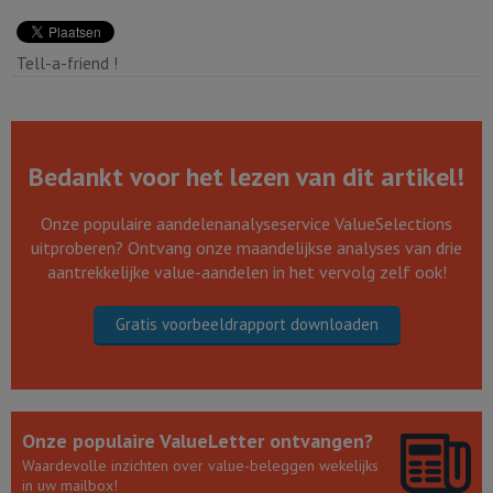
Tell-a-friend !
Bedankt voor het lezen van dit artikel!
Onze populaire aandelenanalyseservice ValueSelections
uitproberen? Ontvang onze maandelijkse analyses van drie
aantrekkelijke value-aandelen in het vervolg zelf ook!
Gratis voorbeeldrapport downloaden
Onze populaire ValueLetter ontvangen?
Waardevolle inzichten over value-beleggen wekelijks
in uw mailbox!