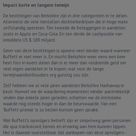
Impact korte en langere termijn
De bezittingen van Berkshire zijn in drie categorieën in te delen.
Allereerst de vele tientallen dochterbedrijven die in hoge mate
zelfstandig opereren. Ten tweede de beleggingen in aandelen
zoals in Apple en Coca-Cola. En ten derde de cashpositie van
inmiddels US $ 189 miljard.
Geen van deze bezittingen is opeens veel minder waard wanneer
Buffett er niet meer is. En mocht Berkshire weer eens een keer
heel fors in koers dalen dan is er meer dan voldoende geld om
veel eigen aandelen in te kopen, wat voor de lange
termijnaandeelhouders erg gunstig zou zijn.
Zelf hebben we al vele jaren aandelen Berkshire Hathaway in
bezit. Hoewel we de waardering momenteel minder aantrekkelijk
vinden dan enkele jaren geleden, schatten we de intrinsieke
waarde nog steeds hoger in dan de beurswaarde. Van een
'Buffett-premie' is zo bezien kortom geen sprake.
Wat Buffett's opvolgers betreft zijn er simpelweg geen personen
die qua trackrecord, kennis en ervaring aan hem kunnen tippen.
Het is daarom voorstelbaar dat aankopen van deze opvolgers -