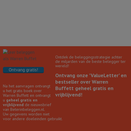
Ontdek de beleggingsstrategie achter
de miljarden van de beste belegger ter
wereld!
Ontvang gratis!
Ontvang onze 'ValueLetter' en
bestseller over Warren
Na het aanvragen ontvangt
Buffett geheel gratis en
u het gratis boek over
vrijblijvend!
Warren Buffett en ontvangt
u
geheel gratis en
vrijblijvend
de nieuwsbrief
van Beterinbeleggen.nl.
Uw gegevens worden niet
voor andere doeleinden gebruikt.