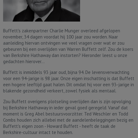
Buffett's zakenpartner Charlie Munger overleed afgelopen
november, 34 dagen voordat hij 100 jaar zou worden. Naar
aanleiding hiervan ontvingen we veel vragen over wat er zou
gebeuren bij een overlijden van Warren Buffett zelf. Zou de koers
van Berkshire Hathaway dan instorten? Hieronder leest u onze
gedachten hierover...
Buffett is inmiddels 93 jaar oud, bijna 94. De levensverwachting
voor een 94-jarige is 98 jaar. Onze eigen inschatting is dat Buffett
een hogere leeftijd gaat halen. Dit omdat hij voor een 93-jarige in
blakende gezondheid verkeert, zowel fysiek als mentaal.
Zou Buffett overigens plotseling overlijden dan is zijn opvolging
bij Berkshire Hathaway in ieder geval goed geregeld. Vanaf dat
moment is Greg Abel bestuursvoorzitter. Ted Weschler en Todd
Combs houden zich allebei met de aandelenbeleggingen bezig en
Buffett's eigen zoon - Howard Buffett - heeft de taak de
Berkshire-cultuur intact te houden.