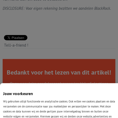
DISCLOSURE: Voor eigen rekening bezitten we aandelen BlackRock.
Tell-a-friend !
Bedankt voor het lezen van dit artikel!
Onze populaire aandelenanalyseservice ValueSelections
uitproberen? Ontvang onze maandelijkse analyses van drie
Jouw voorkeuren
aantrekkelijke value-aandelen in het vervolg zelf ook!
Wij gebruiken altijd functionele en analytische cookies. Ook willen we cookies plaatsen en data
verzamelen om de communicatie naar jou makkelijker en persoonlijker te maken. Met deze
Gratis voorbeeldrapport downloaden
cookies en data kunnen wij en derde partijen jouw internetgedrag binnen en buiten onze
website volgen en verzamelen. Hiermee passen wij en derden onze website, advertenties en