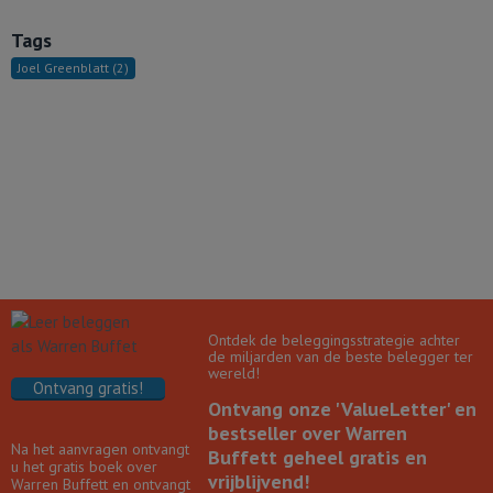
Tags
Joel Greenblatt
(2)
Ontdek de beleggingsstrategie achter
de miljarden van de beste belegger ter
wereld!
Ontvang gratis!
Ontvang onze 'ValueLetter' en
bestseller over Warren
Na het aanvragen ontvangt
Buffett geheel gratis en
u het gratis boek over
vrijblijvend!
Warren Buffett en ontvangt