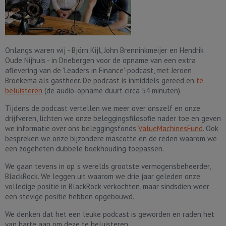
Onlangs waren wij - Björn Kijl, John Brenninkmeijer en Hendrik
Oude Nijhuis - in Driebergen voor de opname van een extra
aflevering van de 'Leaders in Finance'-podcast, met Jeroen
Broekema als gastheer. De podcast is inmiddels gereed en
te
beluisteren
(de audio-opname duurt circa 54 minuten).
Tijdens de podcast vertellen we meer over onszelf en onze
drijfveren, lichten we onze beleggingsfilosofie nader toe en geven
we informatie over ons beleggingsfonds
ValueMachinesFund
. Ook
bespreken we onze bijzondere mascotte en de reden waarom we
een zogeheten dubbele boekhouding toepassen.
We gaan tevens in op 's werelds grootste vermogensbeheerder,
BlackRock. We leggen uit waarom we drie jaar geleden onze
volledige positie in BlackRock verkochten, maar sindsdien weer
een stevige positie hebben opgebouwd.
We denken dat het een leuke podcast is geworden en raden het
van harte aan om deze te beluisteren.