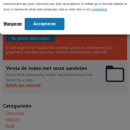
communicatie aan jouw interesses aan. Door op ‘accepteren’ te klikken ga je hiermee akkoord. Je
kunt je voorkeuren altijd weer aanpassen. Lees er meer over in ons
cookiebeleid
.
Onze populaire ValueLetter ontvangen?
Weigeren
Accepteren
Waardevolle inzichten over value-beleggen wekelijks
in uw mailbox!
Nu gratis aanvragen
U ontvangt onze ValueLetter geheel gratis en vrijblijvend. Uw
gegevens worden niet voor andere doeleienden gebruikt.
Versla de index met onze aandelen
Beoordeel eenvoudig welke aandelenservice het
beste bij u past.
Bekijk ons aanbod!
Categorieën
Onze visie
Historie
Boek