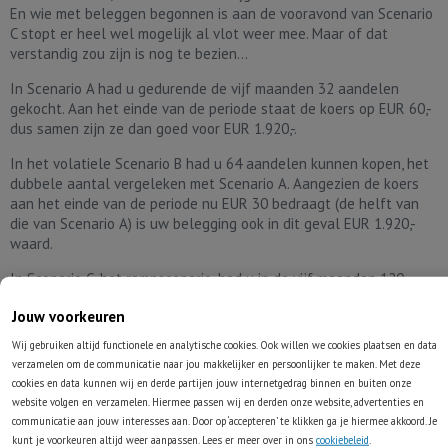
En wie met beleggen begonnen is aan de vooravond van Scenario
C stopt er heel wel mogelijk al vlot weer mee. Maar of dat
verstandig zou zijn is nog te bezien...
In Scenario A had u gedurende de vijf maanden 32 aandelen
gekocht. Aan het einde van de periode staat de koers op EUR 60,-
dus samen zijn ze dan goed voor EUR 1.920,-.
In het volatiele Scenario B had u 64 aandelen kunnen kopen, het
dubbele aantal vergeleken met Scenario A. Aangezien de koers
aan het einde van de periode nu EUR 30 bedraagt (de helft van
die van Scenario A) is uw belegging ook in dit geval EUR 1.920,-
waard.
In Scenario C, het rampscenario, had u in de vijf maanden 120
aandelen kunnen kopen. En tegen de koers van EUR 20,- zijn deze
Jouw voorkeuren
dan goed voor EUR 2.400,- oftewel het meest van allemaal. Een
sterk schommelende index of een zich ontvouwend 'rampscenario'
Wij gebruiken altijd functionele en analytische cookies. Ook willen we cookies plaatsen en data
is in geval van periodiek beleggen lang niet zo ongunstig als in
verzamelen om de communicatie naar jou makkelijker en persoonlijker te maken. Met deze
eerste instantie dikwijls verondersteld...
cookies en data kunnen wij en derde partijen jouw internetgedrag binnen en buiten onze
website volgen en verzamelen. Hiermee passen wij en derden onze website, advertenties en
communicatie aan jouw interesses aan. Door op ‘accepteren’ te klikken ga je hiermee akkoord. Je
kunt je voorkeuren altijd weer aanpassen. Lees er meer over in ons
cookiebeleid
.