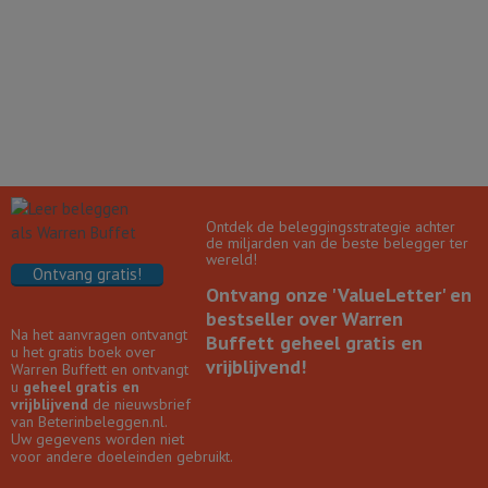
Ontdek de beleggingsstrategie achter
de miljarden van de beste belegger ter
wereld!
Ontvang gratis!
Ontvang onze 'ValueLetter' en
bestseller over Warren
Na het aanvragen ontvangt
Buffett geheel gratis en
u het gratis boek over
vrijblijvend!
Warren Buffett en ontvangt
u
geheel gratis en
vrijblijvend
de nieuwsbrief
van Beterinbeleggen.nl.
Uw gegevens worden niet
voor andere doeleinden gebruikt.