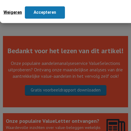
Weigeren
Accepteren
Tell-a-friend !
Bedankt voor het lezen van dit artikel!
Onze populaire aandelenanalyseservice ValueSelections
uitproberen? Ontvang onze maandelijkse analyses van drie
aantrekkelijke value-aandelen in het vervolg zelf ook!
Gratis voorbeeldrapport downloaden
Onze populaire ValueLetter ontvangen?
Waardevolle inzichten over value-beleggen wekelijks