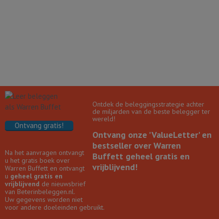
Ontdek de beleggingsstrategie achter
de miljarden van de beste belegger ter
wereld!
Ontvang gratis!
Ontvang onze 'ValueLetter' en
bestseller over Warren
Na het aanvragen ontvangt
Buffett geheel gratis en
u het gratis boek over
vrijblijvend!
Warren Buffett en ontvangt
u
geheel gratis en
vrijblijvend
de nieuwsbrief
van Beterinbeleggen.nl.
Uw gegevens worden niet
voor andere doeleinden gebruikt.