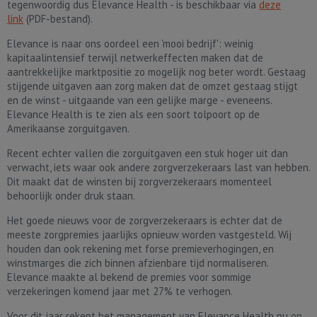
tegenwoordig dus Elevance Health - is beschikbaar via
deze
link
(PDF-bestand).
Elevance is naar ons oordeel een 'mooi bedrijf': weinig
kapitaalintensief terwijl netwerkeffecten maken dat de
aantrekkelijke marktpositie zo mogelijk nog beter wordt. Gestaag
stijgende uitgaven aan zorg maken dat de omzet gestaag stijgt
en de winst - uitgaande van een gelijke marge - eveneens.
Elevance Health is te zien als een soort tolpoort op de
Amerikaanse zorguitgaven.
Recent echter vallen die zorguitgaven een stuk hoger uit dan
verwacht, iets waar ook andere zorgverzekeraars last van hebben.
Dit maakt dat de winsten bij zorgverzekeraars momenteel
behoorlijk onder druk staan.
Het goede nieuws voor de zorgverzekeraars is echter dat de
meeste zorgpremies jaarlijks opnieuw worden vastgesteld. Wij
houden dan ook rekening met forse premieverhogingen, en
winstmarges die zich binnen afzienbare tijd normaliseren.
Elevance maakte al bekend de premies voor sommige
verzekeringen komend jaar met 27% te verhogen.
Voor dit jaar rekent het management van Elevance Health nu op