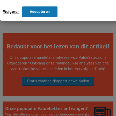
Weigeren
Accepteren
Tell-a-friend !
Bedankt voor het lezen van dit artikel!
Onze populaire aandelenanalyseservice ValueSelections
uitproberen? Ontvang onze maandelijkse analyses van drie
aantrekkelijke value-aandelen in het vervolg zelf ook!
Gratis voorbeeldrapport downloaden
Onze populaire ValueLetter ontvangen?
Waardevolle inzichten over value-beleggen wekelijks