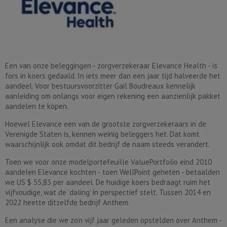
Een van onze beleggingen - zorgverzekeraar Elevance Health - is
fors in koers gedaald. In iets meer dan een jaar tijd halveerde het
aandeel. Voor bestuursvoorzitter Gail Boudreaux kennelijk
aanleiding om onlangs voor eigen rekening een aanzienlijk pakket
aandelen te kopen.
Hoewel Elevance een van de grootste zorgverzekeraars in de
Verenigde Staten is, kennen weinig beleggers het. Dat komt
waarschijnlijk ook omdat dit bedrijf de naam steeds verandert.
Toen we voor onze modelportefeuille ValuePortfolio eind 2010
aandelen Elevance kochten - toen WellPoint geheten - betaalden
we US $ 55,83 per aandeel. De huidige koers bedraagt ruim het
vijfvoudige, wat de 'daling' in perspectief stelt. Tussen 2014 en
2022 heette ditzelfde bedrijf Anthem.
Een analyse die we zo'n vijf jaar geleden opstelden over Anthem -