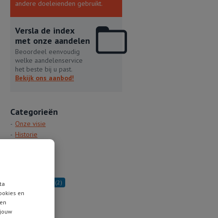
andere doeleienden gebruikt.
Versla de index
met onze aandelen
Beoordeel eenvoudig
welke aandelenservice
het beste bij u past.
Bekijk ons aanbod!
Categorieën
Onze visie
Historie
Boek
Tags
Joel Greenblatt
(2)
ta
ookies en
 en
 jouw