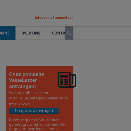
Inloggen
of
aanmelden
Zoeken
UMNS
OVER ONS
CONTACT
Onze populaire
ValueLetter
ontvangen?
Waardevolle inzichten
over value-beleggen wekelijks in
uw mailbox!
Nu gratis aanvragen
U ontvangt onze ValueLetter
geheel gratis en vrijblijvend. Uw
gegevens worden niet voor