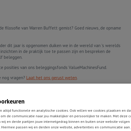
 de filosofie van Warren Buffett gemist? Goed nieuws, de opname
rder dit jaar is opgenomen duiken we in de wereld van 's werelds
n inzichten in de praktijk toe te passen zijn en bespreken de
lf beleggen.
te posities van ons beleggingsfonds ValueMachinesFund.
e nog vragen?
Laat het ons gerust weten
.
oorkeuren
Tell-a-friend !
n altijd functionele en analytische cookies. Ook willen we cookies plaatsen en da
om de communicatie naar jou makkelijker en persoonlijker te maken. Met deze c
 wij en derde partijen jouw internetgedrag binnen en buiten onze website volgen
 Hiermee passen wij en derden onze website, advertenties en communicatie aan