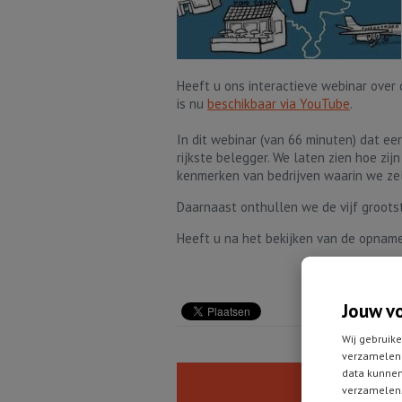
Heeft u ons interactieve webinar over
is nu
beschikbaar via YouTube
.
In dit webinar (van 66 minuten) dat ee
rijkste belegger. We laten zien hoe zij
kenmerken van bedrijven waarin we ze
Daarnaast onthullen we de vijf groots
Heeft u na het bekijken van de opnam
Jouw v
Wij gebruike
verzamelen 
data kunnen
verzamelen.