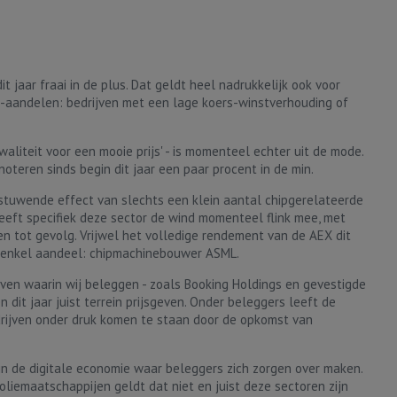
jaar fraai in de plus. Dat geldt heel nadrukkelijk ook voor
-aandelen: bedrijven met een lage koers-winstverhouding of
aliteit voor een mooie prijs' - is momenteel echter uit de mode.
teren sinds begin dit jaar een paar procent in de min.
t stuwende effect van slechts een klein aantal chipgerelateerde
heeft specifiek deze sector de wind momenteel flink mee, met
n tot gevolg. Vrijwel het volledige rendement van de AEX dit
n enkel aandeel: chipmachinebouwer ASML.
ven waarin wij beleggen - zoals Booking Holdings en gevestigde
 dit jaar juist terrein prijsgeven. Onder beleggers leeft de
drijven onder druk komen te staan door de opkomst van
n in de digitale economie waar beleggers zich zorgen over maken.
oliemaatschappijen geldt dat niet en juist deze sectoren zijn