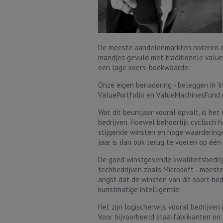
De meeste aandelenmarkten noteren dit 
mandjes gevuld met traditionele value
een lage koers-boekwaarde.
Onze eigen benadering - beleggen in 'kw
ValuePortfolio en ValueMachinesFund no
Wat dit beursjaar vooral opvalt, is he
bedrijven. Hoewel behoorlijk cyclisch 
stijgende winsten en hoge waarderinge
jaar is dan ook terug te voeren op éé
De goed winstgevende kwaliteitsbedrij
techbedrijven zoals Microsoft - moesten
angst dat de winsten van dit soort be
kunstmatige intelligentie.
Het zijn logischerwijs vooral bedrijve
Voor bijvoorbeeld staalfabrikanten en 