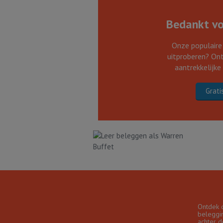
Bedankt voo
Onze populaire
uitproberen? Ont
aantrekkelijke
Grati
Ontdek 
beleggin
achter d