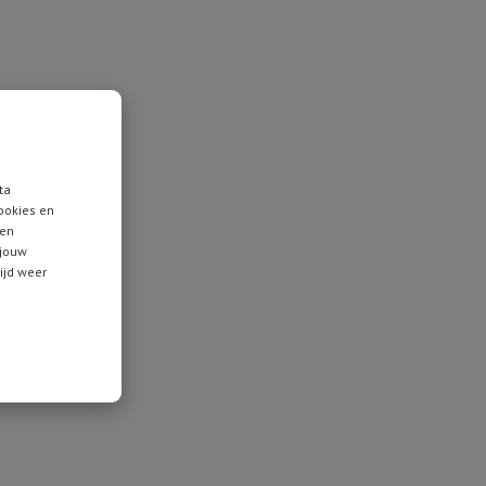
ta
ookies en
 en
 jouw
tijd weer