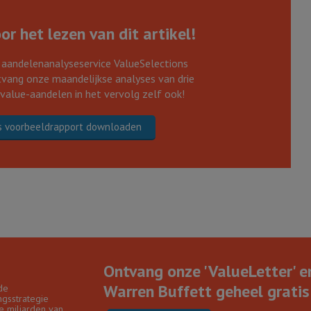
r het lezen van dit artikel!
 aandelenanalyseservice ValueSelections
vang onze maandelijkse analyses van drie
 value-aandelen in het vervolg zelf ook!
s voorbeeldrapport downloaden
Ontvang onze 'ValueLetter' e
Warren Buffett geheel gratis 
de
gsstrategie
e miljarden van