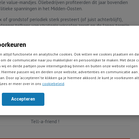
le value-mandjes. Oliebedrijven profiteerden dit jaar bovendien
olitieke spanningen in het Midden-Oosten.
of grondstof periodiek sterk presteert (of juist achterblijft),
belegger telkens van strategie wisselen zorgt op de lange termijn
resultaat.
uden aan een strategie die past bij uw eigen visie, juist ook
oorkeuren
terblijven. 'Kwaliteit voor een mooie prijs' is nu even uit de mode
n altijd functionele en analytische cookies. Ook willen we cookies plaatsen en da
rd - maar dat blijft niet altijd zo.
om de communicatie naar jou makkelijker en persoonlijker te maken. Met deze c
an Warren Buffett's Berkshire Hathaway flink achter bij de
 wij en derde partijen jouw internetgedrag binnen en buiten onze website volgen
rijven naar recordhoogtes werden gestuwd. Buffett werd in de
 Hiermee passen wij en derden onze website, advertenties en communicatie aan
an. Door op ‘accepteren’ te klikken ga je hiermee akkoord. Je kunt je voorkeuren al
odverklaard. Niet veel later knapte de internetzeepbel en liet
Lees er meer over in ons
cookiebeleid
.
zich...
en we aandelen Berkshire Hathaway, Booking Holdings en Microsoft.
Accepteren
Tell-a-friend !