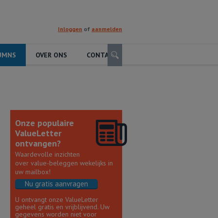
Inloggen
of
aanmelden
Zoeken
UMNS
OVER ONS
CONTACT
Onze populaire
ValueLetter
ontvangen?
Waardevolle inzichten
over value-beleggen wekelijks in
uw mailbox!
Nu gratis aanvragen
U ontvangt onze ValueLetter
geheel gratis en vrijblijvend. Uw
gegevens worden niet voor