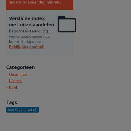
andere doeleienden gebruikt.
Versla de index
met onze aandelen
Beoordeel eenvoudig
welke aandelenservice
het beste bij u past.
Bekijk ons aanbod!
Categorieën
Onze visie
Historie
Boek
Tags
Joel Greenblatt
(2)