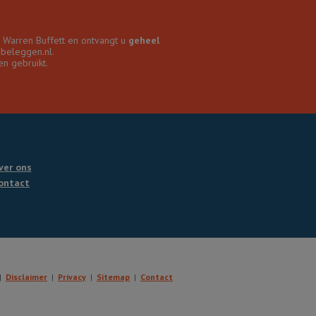
r Warren Buffett en ontvangt u
geheel
nbeleggen.nl.
n gebruikt.
ver ons
ontact
Disclaimer
Privacy
Sitemap
Contact