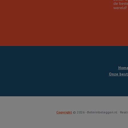
de best
wereld!
Hom
Onze best
Copyright
© 2026 - Beterinbeleggen.nl · Reali