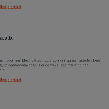
lledig artikel
a.u.b.
zich voor: een klein idyllisch dorp, zo'n veertig jaar geleden. Eens
k, op donderdagmiddag, is er de wekelijkse markt op het
ein.
lledig artikel