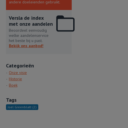
andere doeleienden gebruikt.
Versla de index
met onze aandelen
Beoordeel eenvoudig
welke aandelenservice
het beste bij u past.
Bekijk ons aanbod!
Categorieën
Onze visie
Historie
Boek
Tags
Joel Greenblatt
(2)