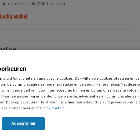
den via deze link (PDF-bestand).
lledig artikel
nslag
oorkeuren
at word ik gevraagd naar mijn kijk op de aandelenmarkten op
n altijd functionele en analytische cookies. Ook willen we cookies plaatsen en da
om de communicatie naar jou makkelijker en persoonlijker te maken. Met deze c
. Afhankelijk van het moment van vragen geef ik aan optimistisch
 wij en derde partijen jouw internetgedrag binnen en buiten onze website volgen
(beurzen stijgen immers op termijn) of zeer optimistisch (wanneer
 Hiermee passen wij en derden onze website, advertenties en communicatie aan
in de periode ervoor zijn gedaald).
an. Door op ‘accepteren’ te klikken ga je hiermee akkoord. Je kunt je voorkeuren al
Lees er meer over in ons
cookiebeleid
.
lledig artikel
Accepteren