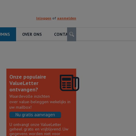
Inloggen
of
aanmelden
Zoeken
UMNS
OVER ONS
CONTACT
Onze populaire
ValueLetter
ontvangen?
Waardevolle inzichten
over value-beleggen wekelijks in
uw mailbox!
Nu gratis aanvragen
U ontvangt onze ValueLetter
geheel gratis en vrijblijvend. Uw
gegevens worden niet voor