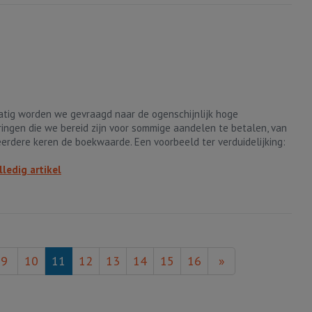
tig worden we gevraagd naar de ogenschijnlijk hoge
ingen die we bereid zijn voor sommige aandelen te betalen, van
erdere keren de boekwaarde. Een voorbeeld ter verduidelijking:
lledig artikel
9
10
11
12
13
14
15
16
»