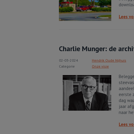
downloa
Lees vo
Charlie Munger: de arch
02-03-2024
Hendrik Oude Nijhuis
Categorie
Onze visie
Belegge
steevas
aandeel
eerste 
dag waa
jaar afg
naar het
Lees vo