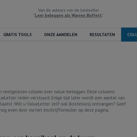
Van de auteurs van de bestseller
"
Leer beleggen als Warren Buffett
".
GRATIS TOOLS
ONZE AANDELEN
RESULTATEN
COL
en veelgelezen column over value-beleggen. Deze columns
ueLetter-leden verstuurd. Enige tijd later wordt een aantal van
laatst. Wilt u ValueLetter zelf ook (kosteloos) ontvangen? Geef
nog even door via het inschrijfformulier op deze pagina.