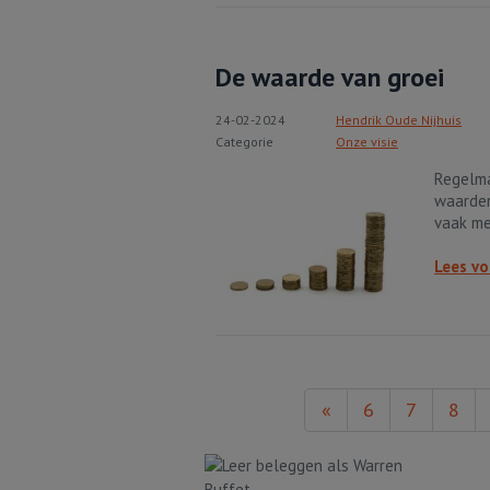
De waarde van groei
24-02-2024
Hendrik Oude Nijhuis
Categorie
Onze visie
Regelma
waarder
vaak me
Lees vo
«
6
7
8