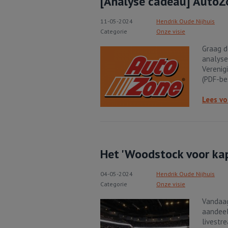
[Analyse cadeau] AutoZo
11-05-2024
Hendrik Oude Nijhuis
Categorie
Onze visie
Graag d
analyse
Verenig
(PDF-be
Lees vo
Het 'Woodstock voor kap
04-05-2024
Hendrik Oude Nijhuis
Categorie
Onze visie
Vandaag
aandeel
livestr