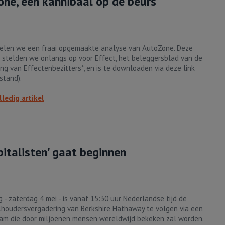
ne, een kannibaal op de beurs
elen we een fraai opgemaakte analyse van AutoZone. Deze
 stelden we onlangs op voor Effect, het beleggersblad van de
ing van Effectenbezitters*, en is te downloaden via deze link
stand).
lledig artikel
italisten' gaat beginnen
 - zaterdag 4 mei - is vanaf 15:30 uur Nederlandse tijd de
houdersvergadering van Berkshire Hathaway te volgen via een
eam die door miljoenen mensen wereldwijd bekeken zal worden.