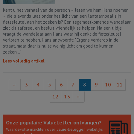
Kent u het verhaal van de persoon – laten we hem Hans noemen
– die 's avonds laat onder het licht van een lantaarnpaal zijn
fietssleutel aan het zoeken is? Een tegemoetkomende wandelaar
ziet dit tafereel en besluit vriendelijk te helpen. Na een tijdje
vraagt de wandelaar aan Hans waar hij denkt de fietssleutel
verloren te hebben. Hans antwoordt: "Ergens verderop in de
straat, maar daar is nu te weinig licht om goed te kunnen
zoeken..."
Lees volledig artikel
«
3
4
5
6
7
8
9
10
11
12
13
»
Onze populaire ValueLetter ontvangen?
Waardevolle inzichten over value-beleggen wekelijks