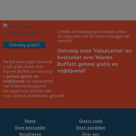
Ontdek de beleggingsstrategie achter
de miljarden van de beste belegger ter
wereld!
Ontvang gratis!
Ontvang onze 'ValueLetter' en
bestseller over Warren
Na het aanvragen ontvangt
Buffett geheel gratis en
u het gratis boek over
vrijblijvend!
Warren Buffett en ontvangt
u
geheel gratis en
vrijblijvend
de nieuwsbrief
van Beterinbeleggen.nl.
Uw gegevens worden niet
voor andere doeleinden gebruikt.
Home
Gratis tools
Onze bestseller
Onze aandelen
Resultaten
Over ons