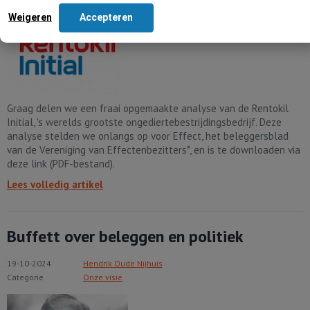
Weigeren
Accepteren
Graag delen we een fraai opgemaakte analyse van de Rentokil
Initial, 's werelds grootste ongediertebestrijdingsbedrijf. Deze
analyse stelden we onlangs op voor Effect, het beleggersblad
van de Vereniging van Effectenbezitters*, en is te downloaden via
deze link (PDF-bestand).
Lees volledig artikel
Buffett over beleggen en politiek
19-10-2024
Hendrik Oude Nijhuis
Categorie
Onze visie