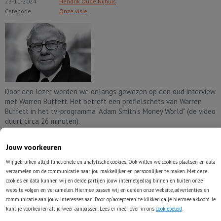
23-11-2024
Hendrik Oude Nijhuis
Categorie
Onze visie
Door een lezer werden we onlangs gewezen op een oud interview
met Warren Buffett. Het betreft een profielschets van Warren
Buffett in het tv-programma "Adam Smith's Money World" (de video
duurt circa 26 minuten).
Lees volledig artikel
Jouw voorkeuren
Wij gebruiken altijd functionele en analytische cookies. Ook willen we cookies plaatsen en data
Rentokil: ongediertebestrijder als
verzamelen om de communicatie naar jou makkelijker en persoonlijker te maken. Met deze
cookies en data kunnen wij en derde partijen jouw internetgedrag binnen en buiten onze
kansrijke belegging
website volgen en verzamelen. Hiermee passen wij en derden onze website, advertenties en
communicatie aan jouw interesses aan. Door op ‘accepteren’ te klikken ga je hiermee akkoord. Je
16-11-2024
Hendrik Oude Nijhuis
kunt je voorkeuren altijd weer aanpassen. Lees er meer over in ons
cookiebeleid
.
Categorie
Onze visie