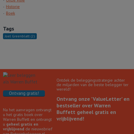
Onze visie
Historie
Boek
Tags
Joel Greenblatt
(2)
Ontdek de beleggingsstrategie achter
de miljarden van de beste belegger ter
wereld!
Ontvang gratis!
Ontvang onze 'ValueLetter' en
bestseller over Warren
Na het aanvragen ontvangt
Buffett geheel gratis en
u het gratis boek over
vrijblijvend!
Warren Buffett en ontvangt
u
geheel gratis en
vrijblijvend
de nieuwsbrief
van Beterinbeleggen.nl.