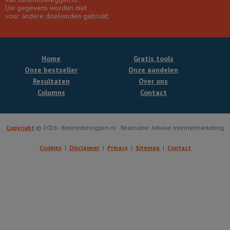
Uw gegevens worden niet
voor andere doeleinden gebruikt.
Home
Gratis tools
Onze bestseller
Onze aandelen
Resultaten
Over ons
Columns
Contact
Copyright
© 2026 - Beterinbeleggen.nl · Realisatie: Adwise Internetmarketing
Cookies
Disclaimer
Privacy
Sitemap
Contact