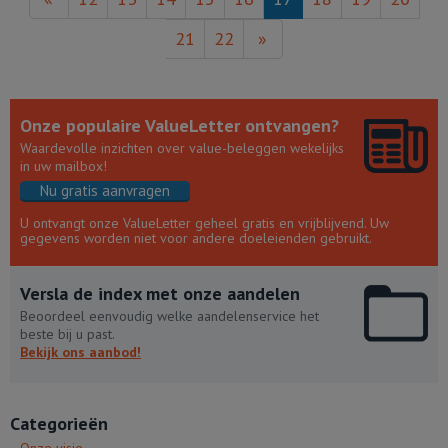
21
22
»
Onze populaire ValueLetter ontvangen?
Waardevolle inzichten over value-beleggen wekelijks
in uw mailbox!
Nu gratis aanvragen
U ontvangt onze ValueLetter geheel gratis en vrijblijvend. Uw
gegevens worden niet voor andere doeleienden gebruikt.
Versla de index met onze aandelen
Beoordeel eenvoudig welke aandelenservice het
beste bij u past.
Bekijk ons aanbod!
Categorieën