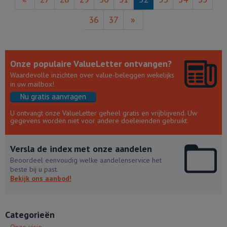
36
37
»
Onze populaire ValueLetter ontvangen?
Waardevolle inzichten over value-beleggen wekelijks
in uw mailbox!
Nu gratis aanvragen
U ontvangt onze ValueLetter geheel gratis en vrijblijvend. Uw
gegevens worden niet voor andere doeleienden gebruikt.
Versla de index met onze aandelen
Beoordeel eenvoudig welke aandelenservice het
beste bij u past.
Bekijk ons aanbod!
Categorieën