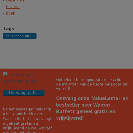
Onze visie
Historie
Boek
Tags
Joel Greenblatt
(2)
Ontdek de beleggingsstrategie achter
de miljarden van de beste belegger ter
wereld!
Ontvang gratis!
Ontvang onze 'ValueLetter' en
bestseller over Warren
Na het aanvragen ontvangt
Buffett geheel gratis en
u het gratis boek over
vrijblijvend!
Warren Buffett en ontvangt
u
geheel gratis en
vrijblijvend
de nieuwsbrief
van Beterinbeleggen.nl.