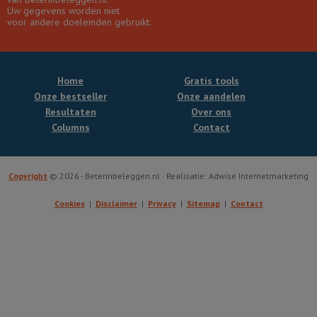
Uw gegevens worden niet
voor andere doeleinden gebruikt.
Home
Gratis tools
Onze bestseller
Onze aandelen
Resultaten
Over ons
Columns
Contact
Copyright
© 2026 - Beterinbeleggen.nl · Realisatie: Adwise Internetmarketing
Cookies
Disclaimer
Privacy
Sitemap
Contact