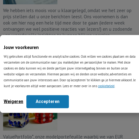
We hebben iets moois voor u klaargelegd, omdat we het zeer op
prijs stellen dat u onze berichten leest. Ons voornemen is dan
ook om hier nog een hele tijd mee door te gaan (iedere week
ontvangen we wel positieve reacties van lezers!) en u zodoende
van waardevolle inzichten te kunnen blijven voorzien.
Lees volledig artikel
Jouw voorkeuren
Wij gebruiken altijd functionele en analytische cookies. Ook willen we cookies plaatsen en data
verzamelen om de communicatie naar jou makkelijker en persoonlijker te maken. Met deze
Kunde of geluk?
cookies en data kunnen wij en derde partijen jouw internetgedrag binnen en buiten onze
website volgen en verzamelen. Hiermee passen wij en derden onze website, advertenties en
19-10-2019
Hendrik Oude Nijhuis
communicatie aan jouw interesses aan. Door op ‘accepteren’ te klikken ga je hiermee akkoord. Je
kunt je voorkeuren altijd weer aanpassen. Lees er meer over in ons
cookiebeleid
.
Categorie
Onze visie
Weigeren
Accepteren
ValuePortfolio*, onze modelportefeuille waarbij we van EUR