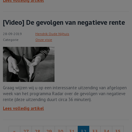
Lees volledig artikel
[Video] De gevolgen van negatieve rente
28-09-2019
Hendrik Oude Nijhuis
Categorie
Onze visie
Graag wijzen wij u op een interessante uitzending van afgelopen
week van het programma Radar over de gevolgen van negatieve
rente (deze uitzending duurt circa 36 minuten).
Lees volledig artikel
«
27
28
29
30
31
32
33
34
35