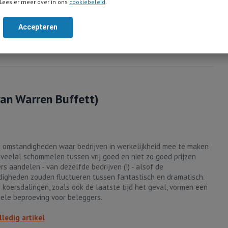
Lees er meer over in ons
cookiebeleid
.
ndelen goedkoper geworden? Dan trekken de gezichten van
rs dikwijls wit weg en valt er in de media uitvoerig te lezen over
ma dat beleggers treft...
Accepteren
lledig artikel
van Warren Buffett)
 omstandigheden waar bedrijven in werkelijkheid mee te maken
veelal schommelen tussen vrij goed en niet zo goed prijzen
rs aandelen - van dezelfde bedrijven (!) - alsof de
igheden zouden fluctueren tussen fantastisch en dramatisch.
 koersdalingen, zoals ook de laatste tijd het geval, vormen een
ele beproeving voor beleggers.
lledig artikel