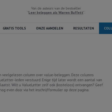
Van de auteurs van de bestseller
"
Leer beleggen als Warren Buffett
".
GRATIS TOOLS
ONZE AANDELEN
RESULTATEN
COL
en veelgelezen column over value-beleggen. Deze columns
ueLetter-leden verstuurd. Enige tijd later wordt een aantal van
laatst. Wilt u ValueLetter zelf ook (kosteloos) ontvangen? Geef
nog even door via het inschrijfformulier op deze pagina.