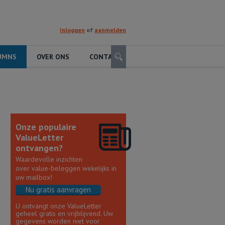
Inloggen
of
aanmelden
Zoeken
UMNS
OVER ONS
CONTACT
Onze populaire
ValueLetter
ontvangen?
Waardevolle inzichten
over value-beleggen wekelijks in
uw mailbox!
Nu gratis aanvragen
U ontvangt onze ValueLetter
geheel gratis en vrijblijvend. Uw
gegevens worden niet voor