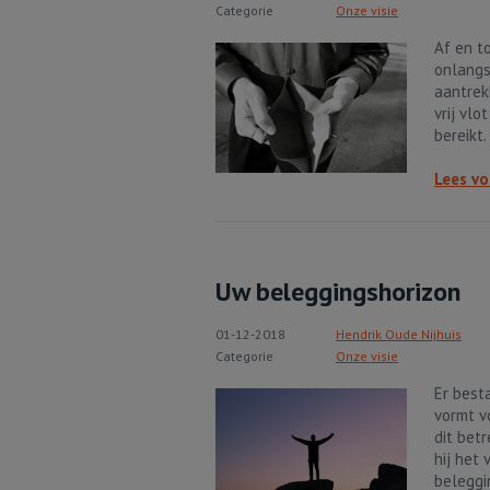
Categorie
Onze visie
Af en t
onlangs
aantrek
vrij vl
bereikt.
Lees vo
Uw beleggingshorizon
01-12-2018
Hendrik Oude Nijhuis
Categorie
Onze visie
Er best
vormt v
dit bet
hij het
beleggi