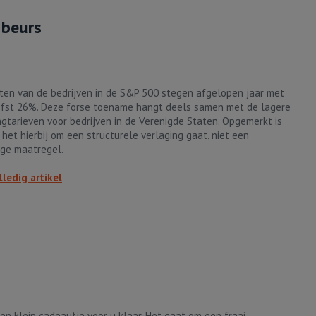
 beurs
ten van de bedrijven in de S&P 500 stegen afgelopen jaar met
efst 26%. Deze forse toename hangt deels samen met de lagere
ngtarieven voor bedrijven in de Verenigde Staten. Opgemerkt is
 het hierbij om een structurele verlaging gaat, niet een
ge maatregel.
lledig artikel
een klein cadeautje voor u klaar. Het gaat om een fraai