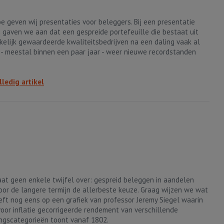
oe geven wij presentaties voor beleggers. Bij een presentatie
 gaven we aan dat een gespreide portefeuille die bestaat uit
kelijk gewaardeerde kwaliteitsbedrijven na een daling vaak al
ot - meestal binnen een paar jaar - weer nieuwe recordstanden
lledig artikel
aat geen enkele twijfel over: gespreid beleggen in aandelen
oor de langere termijn de allerbeste keuze. Graag wijzen we wat
reft nog eens op een grafiek van professor Jeremy Siegel waarin
 voor inflatie gecorrigeerde rendement van verschillende
ngscategorieën toont vanaf 1802.