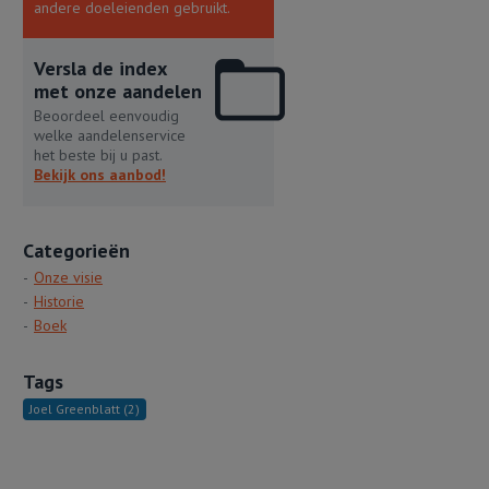
andere doeleienden gebruikt.
Versla de index
met onze aandelen
Beoordeel eenvoudig
welke aandelenservice
het beste bij u past.
Bekijk ons aanbod!
Categorieën
Onze visie
Historie
Boek
Tags
Joel Greenblatt
(2)