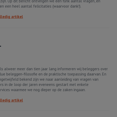
zijn. Op dit bericht ontvingen we een flink aantal vragen, en
en een heel aantal felicitaties (waarvoor dank!).
lledig artikel
.
ls alweer meer dan tien jaar lang informeren wij beleggers over
lue beleggen-filosofie en de praktische toepassing daarvan. En
ngetwijfeld bekend zijn we naar aanleiding van vragen van
rs in de loop der jaren eveneens gestart met enkele
rvices waarmee we nog dieper op de zaken ingaan.
lledig artikel