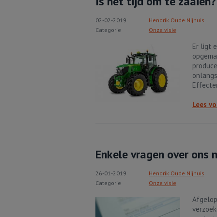
Is het tijd om te zaaien?
02-02-2019
Hendrik Oude Nijhuis
Categorie
Onze visie
Er ligt 
opgemaa
produce
onlangs
Effecte
Lees vo
Enkele vragen over ons 
26-01-2019
Hendrik Oude Nijhuis
Categorie
Onze visie
Afgelop
verzoek