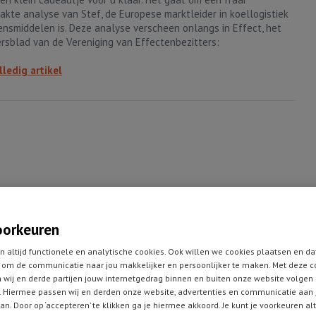
kte analyse van Stef, de Europese marktleider in koellogistiek
ensmiddelen is. Deze analyse verscheen onlangs in Effect, het
rsblad van de Vereniging van Effectenbezitters:
lledig artikel
e benzineprijzen dan leidt dat bij menig automobilist tot
nheid.
oorkeuren
n altijd functionele en analytische cookies. Ook willen we cookies plaatsen en da
en supermarkt met prijskortingen dan loopt het storm.
om de communicatie naar jou makkelijker en persoonlijker te maken. Met deze c
 wij en derde partijen jouw internetgedrag binnen en buiten onze website volgen
 bij McDonald's de hamburgers in de aanbieding dan hangt
 Hiermee passen wij en derden onze website, advertenties en communicatie aan
n de vlag uit.
an. Door op ‘accepteren’ te klikken ga je hiermee akkoord. Je kunt je voorkeuren al