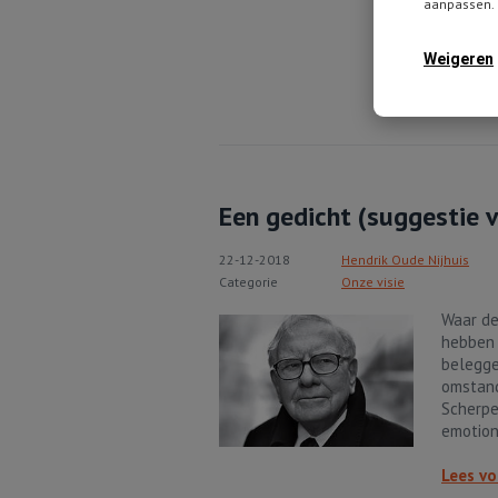
aanpassen. 
Zijn aa
belegge
het dra
Weigeren
Lees vo
Een gedicht (suggestie 
22-12-2018
Hendrik Oude Nijhuis
Categorie
Onze visie
Waar de
hebben 
belegge
omstand
Scherpe
emotion
Lees vo