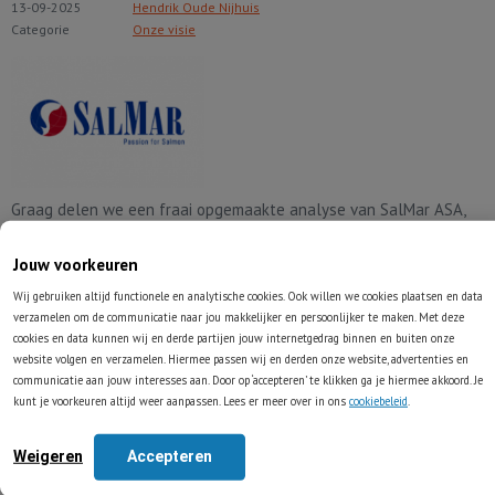
13-09-2025
Hendrik Oude Nijhuis
Categorie
Onze visie
Graag delen we een fraai opgemaakte analyse van SalMar ASA,
een grote Noorse zalmkweker. Deze analyse stelden we recent op
voor Effect, het beleggersblad van de Vereniging van
Jouw voorkeuren
Effectenbezitters*, en is te downloaden via deze link (PDF-
bestand).
Wij gebruiken altijd functionele en analytische cookies. Ook willen we cookies plaatsen en data
verzamelen om de communicatie naar jou makkelijker en persoonlijker te maken. Met deze
Lees volledig artikel
cookies en data kunnen wij en derde partijen jouw internetgedrag binnen en buiten onze
website volgen en verzamelen. Hiermee passen wij en derden onze website, advertenties en
communicatie aan jouw interesses aan. Door op ‘accepteren’ te klikken ga je hiermee akkoord. Je
kunt je voorkeuren altijd weer aanpassen. Lees er meer over in ons
cookiebeleid
.
Monopoly als levensles
Weigeren
Accepteren
06-09-2025
Hendrik Oude Nijhuis
Categorie
Onze visie