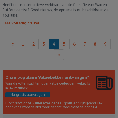
Heeft u ons interactieve webinar over de filosofie van Warren
Buffett gemist? Goed nieuws, de opname is nu beschikbaar via
YouTube.
Lees volledig artikel
«
1
2
3
4
5
6
7
8
9
»
Onze populaire ValueLetter ontvangen?
Waardevolle inzichten over value-beleggen wekelijks
in uw mailbox!
Nu gratis aanvragen
U ontvangt onze ValueLetter geheel gratis en vrijblijvend. Uw
gegevens worden niet voor andere doeleienden gebruikt.