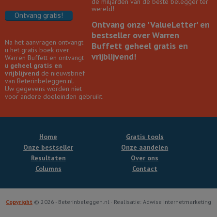
de miljarden van de beste belegger ter
wereld!
Ontvang gratis!
Ontvang onze 'ValueLetter' en
bestseller over Warren
Na het aanvragen ontvangt
Buffett geheel gratis en
u het gratis boek over
vrijblijvend!
Warren Buffett en ontvangt
u
geheel gratis en
vrijblijvend
de nieuwsbrief
van Beterinbeleggen.nl.
Uw gegevens worden niet
voor andere doeleinden gebruikt.
Home
Gratis tools
Onze bestseller
Onze aandelen
Resultaten
Over ons
Columns
Contact
Copyright
© 2026 - Beterinbeleggen.nl · Realisatie: Adwise Internetmarketing