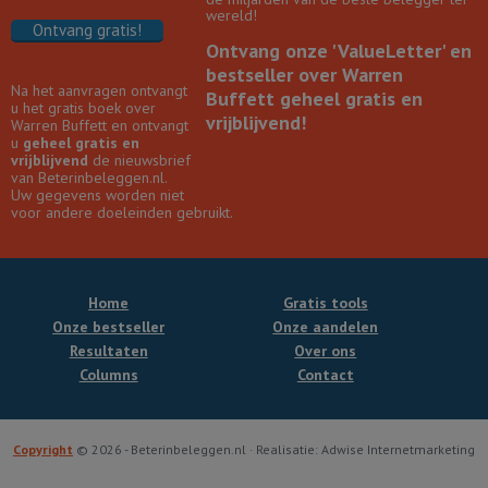
wereld!
Ontvang gratis!
Ontvang onze 'ValueLetter' en
bestseller over Warren
Na het aanvragen ontvangt
Buffett geheel gratis en
u het gratis boek over
vrijblijvend!
Warren Buffett en ontvangt
u
geheel gratis en
vrijblijvend
de nieuwsbrief
van Beterinbeleggen.nl.
Uw gegevens worden niet
voor andere doeleinden gebruikt.
Home
Gratis tools
Onze bestseller
Onze aandelen
Resultaten
Over ons
Columns
Contact
Copyright
© 2026 - Beterinbeleggen.nl · Realisatie: Adwise Internetmarketing