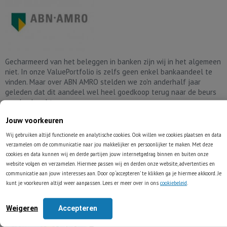
Gecharmeerd van het beleggen in banken zijn wij in het algemeen
niet. In onze ValuePortfolio is zelfs geen enkel bankaandeel te
vinden. Maar over ABN AMRO stelden we zo'n anderhalf jaar
geleden dat dit aandeel wel heel goedkoop terug naar de beurs
werd gebracht.
Lees volledig artikel
Jouw voorkeuren
Wij gebruiken altijd functionele en analytische cookies. Ook willen we cookies plaatsen en data
verzamelen om de communicatie naar jou makkelijker en persoonlijker te maken. Met deze
[Instructie] Zo kunt u Buffett morgen live
cookies en data kunnen wij en derde partijen jouw internetgedrag binnen en buiten onze
website volgen en verzamelen. Hiermee passen wij en derden onze website, advertenties en
volgen
communicatie aan jouw interesses aan. Door op ‘accepteren’ te klikken ga je hiermee akkoord. Je
kunt je voorkeuren altijd weer aanpassen. Lees er meer over in ons
cookiebeleid
.
05-05-2017
Hendrik Oude Nijhuis
Categorie
Onze visie
Weigeren
Accepteren