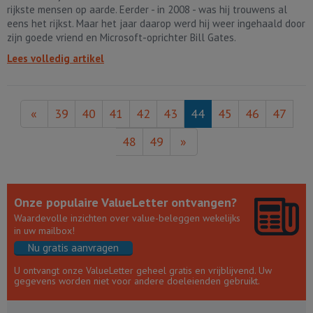
rijkste mensen op aarde. Eerder - in 2008 - was hij trouwens al
eens het rijkst. Maar het jaar daarop werd hij weer ingehaald door
zijn goede vriend en Microsoft-oprichter Bill Gates.
Lees volledig artikel
«
39
40
41
42
43
44
45
46
47
48
49
»
Onze populaire ValueLetter ontvangen?
Waardevolle inzichten over value-beleggen wekelijks
in uw mailbox!
Nu gratis aanvragen
U ontvangt onze ValueLetter geheel gratis en vrijblijvend. Uw
gegevens worden niet voor andere doeleienden gebruikt.