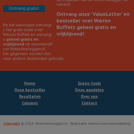
wereld!
Ontvang gratis!
Ontvang onze 'ValueLetter' en
bestseller over Warren
Na het aanvragen ontvangt
Buffett geheel gratis en
u het gratis boek over
vrijblijvend!
Warren Buffett en ontvangt
u
geheel gratis en
vrijblijvend
de nieuwsbrief
van Beterinbeleggen.nl.
Uw gegevens worden niet
voor andere doeleinden gebruikt.
Home
Gratis tools
Onze bestseller
Onze aandelen
Resultaten
Over ons
Columns
Contact
Copyright
© 2026 - Beterinbeleggen.nl · Realisatie: Adwise Internetmarketing