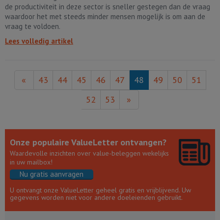
de productiviteit in deze sector is sneller gestegen dan de vraag
waardoor het met steeds minder mensen mogelijk is om aan de
vraag te voldoen.
Lees volledig artikel
«
43
44
45
46
47
48
49
50
51
52
53
»
Onze populaire ValueLetter ontvangen?
Waardevolle inzichten over value-beleggen wekelijks
in uw mailbox!
Nu gratis aanvragen
U ontvangt onze ValueLetter geheel gratis en vrijblijvend. Uw
gegevens worden niet voor andere doeleienden gebruikt.