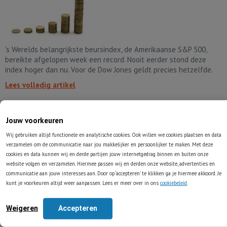
's Werelds belangrijkste beursindex, de Amerikaanse S&P 500,
bereikte afgelopen week een record. Nooit eerder stond deze
index hoger dan nu. Voor de Dow Jones geldt precies hetzelfde.
Lees volledig artikel
Value is in de aanbieding
Jouw voorkeuren
Wij gebruiken altijd functionele en analytische cookies. Ook willen we cookies plaatsen en data
09-07-2016
Hendrik Oude Nijhuis
verzamelen om de communicatie naar jou makkelijker en persoonlijker te maken. Met deze
Categorie
Onze visie
cookies en data kunnen wij en derde partijen jouw internetgedrag binnen en buiten onze
website volgen en verzamelen. Hiermee passen wij en derden onze website, advertenties en
communicatie aan jouw interesses aan. Door op ‘accepteren’ te klikken ga je hiermee akkoord. Je
kunt je voorkeuren altijd weer aanpassen. Lees er meer over in ons
cookiebeleid
.
Weigeren
Accepteren