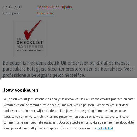
12-12-2015
Hendrik Oude Nijhuis
Categorie
Onze visie
Beleggen is niet gemakkelijk. Uit onderzoek blijkt dat de meeste
particuliere beleggers slechter presteren dan de beursindex. Voor
professionele beleggers geldt hetzelfde.
De oorzaak van de slechte resultaten? Fouten die in veel
Jouw voorkeuren
gevallen achteraf gezien (maar ook vooraf!) best te voorkomen
waren geweest.
Wij gebruiken altijd functionele en analytische cookies. Ook willen we cookies plaatsen en data
verzamelen om de communicatie naar jou makkelijker en persoonlijker te maken. Met deze
Lees volledig artikel
cookies en data kunnen wij en derde partijen jouw internetgedrag binnen en buiten onze
website volgen en verzamelen. Hiermee passen wij en derden onze website, advertenties en
communicatie aan jouw interesses aan. Door op ‘accepteren’ te klikken ga je hiermee akkoord. Je
kunt je voorkeuren altijd weer aanpassen. Lees er meer over in ons
cookiebeleid
.
[Video] Een overschot aan olie, kolen en