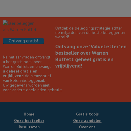
Ontdek de beleggingsstrategie achter
de miljarden van de beste belegger ter
wereld!
Ontvang gratis!
Ontvang onze 'ValueLetter' en
bestseller over Warren
Na het aanvragen ontvangt
Buffett geheel gratis en
u het gratis boek over
vrijblijvend!
Warren Buffett en ontvangt
u
geheel gratis en
vrijblijvend
de nieuwsbrief
van Beterinbeleggen.nl.
Uw gegevens worden niet
voor andere doeleinden gebruikt.
Home
Gratis tools
Onze bestseller
Onze aandelen
Resultaten
Over ons