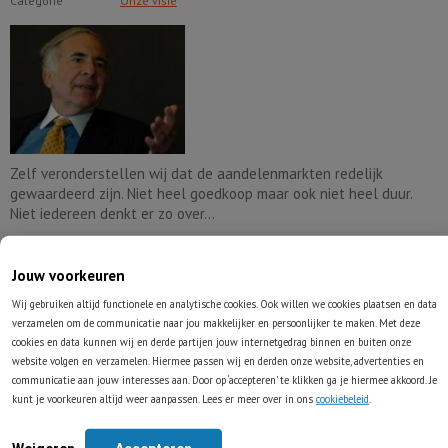
Categorie
Onze visie
Zelf veronderstellen wij dat de aandelenmarkten redelijk
gewaardeerd zijn. Niet heel goedkoop maar ook niet heel duur.
Niet iedereen denkt er zo over...
Lees volledig artikel
Jouw voorkeuren
Wij gebruiken altijd functionele en analytische cookies. Ook willen we cookies plaatsen en data
De strijd om de winst
verzamelen om de communicatie naar jou makkelijker en persoonlijker te maken. Met deze
cookies en data kunnen wij en derde partijen jouw internetgedrag binnen en buiten onze
26-09-2015
Hendrik Oude Nijhuis
website volgen en verzamelen. Hiermee passen wij en derden onze website, advertenties en
Categorie
Onze visie
communicatie aan jouw interesses aan. Door op ‘accepteren’ te klikken ga je hiermee akkoord. Je
kunt je voorkeuren altijd weer aanpassen. Lees er meer over in ons
cookiebeleid
.