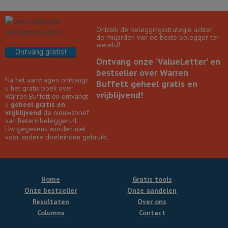
Ontdek de beleggingsstrategie achter
de miljarden van de beste belegger ter
wereld!
Ontvang gratis!
Ontvang onze 'ValueLetter' en
bestseller over Warren
Na het aanvragen ontvangt
Buffett geheel gratis en
u het gratis boek over
vrijblijvend!
Warren Buffett en ontvangt
u
geheel gratis en
vrijblijvend
de nieuwsbrief
van Beterinbeleggen.nl.
Uw gegevens worden niet
voor andere doeleinden gebruikt.
Home
Gratis tools
Onze bestseller
Onze aandelen
Resultaten
Over ons
Columns
Contact