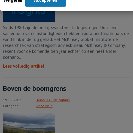
Weigeren
Accepteren
Sinds 1980 zijn de bedrijfswinsten sterk gestegen. Door een
samenloop van omstandigheden hebben vooral multinationals de
wind flink in de rug gehad. Het McKinsey Global Institute, de
researchtak van strategisch adviesbureau McKinsey & Company,
rekent voor de komende tien jaar echter op een heel ander
scenario...
Lees volledig artikel
Boven de boomgrens
19-09-2015
Hendrik Oude Nijhuis
Categorie
Onze visie