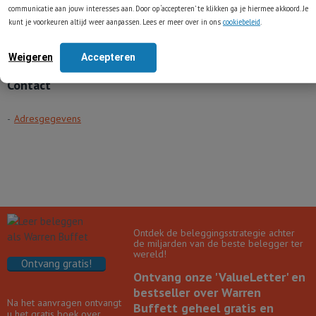
communicatie aan jouw interesses aan. Door op ‘accepteren’ te klikken ga je hiermee akkoord. Je
Binnen 2 werkdagen antwoord
kunt je voorkeuren altijd weer aanpassen. Lees er meer over in ons
cookiebeleid
.
Weigeren
Accepteren
Contact
Adresgegevens
Ontdek de beleggingsstrategie achter
de miljarden van de beste belegger ter
wereld!
Ontvang gratis!
Ontvang onze 'ValueLetter' en
bestseller over Warren
Na het aanvragen ontvangt
Buffett geheel gratis en
u het gratis boek over