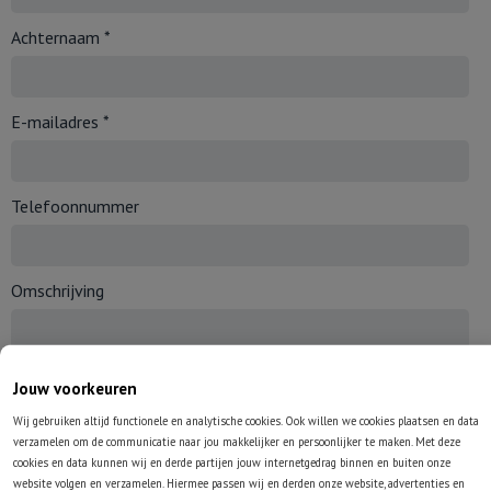
Achternaam *
E-mailadres *
Telefoonnummer
Omschrijving
Jouw voorkeuren
Wij gebruiken altijd functionele en analytische cookies. Ook willen we cookies plaatsen en data
verzamelen om de communicatie naar jou makkelijker en persoonlijker te maken. Met deze
Velden met een * zijn verplicht
cookies en data kunnen wij en derde partijen jouw internetgedrag binnen en buiten onze
Verstuur bericht
website volgen en verzamelen. Hiermee passen wij en derden onze website, advertenties en